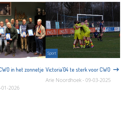
Sport
 CWO in het zonnetje
Victoria'04 te sterk voor CWO
Arie Noordhoek - 09-03-2025
9-01-2026