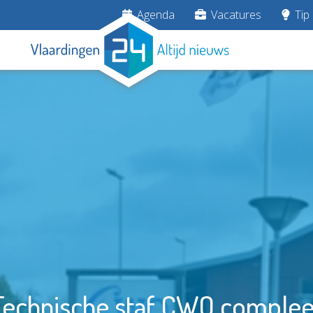
Agenda
Vacatures
Tip 
Technische staf CWO complee