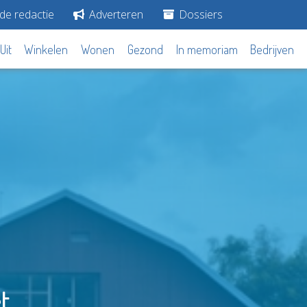
de redactie
Adverteren
Dossiers
Uit
Winkelen
Wonen
Gezond
In memoriam
Bedrijven
t