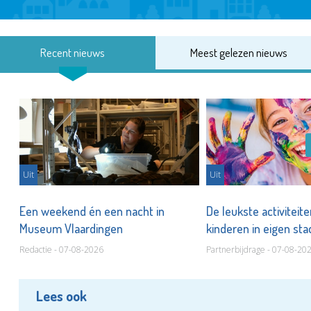
Recent nieuws
Meest gelezen nieuws
Uit
Uit
Een weekend én een nacht in
De leukste activiteit
Museum Vlaardingen
kinderen in eigen st
Redactie - 07-08-2026
Partnerbijdrage - 07-08-20
Lees ook