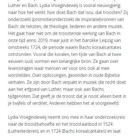
Luther en Bach. Lydia Vroegindeweij is vooral nieuwsgierig
naar hoe het werkt: hoe doet Bach dat nou, dat troosten? Zij
onderzoekt (promotieonderzoek) de inspiratiebronnen van
Bach: de teksten, de theologie, liederen en andere muziek.
Het gaat haar niet om de troostende werking van Bach in
onze tijd anno 2019, maar juist in het barokke Leipzig van
omstreeks 1724, de periode waarin Bachs koraalcantates
ontstonden. Vooral die koralen, ten tijde van Bach al twee
eeuwen oud, vormen een belangrijke bron. Ze gaan over
levensvragen waar mensen ver voor ons ook al mee
worstelden. Over oplossingen, gevonden in oude Bijbelse
verhalen. Ze zijn door Bach verpakt in muziek die recht doet
aan het erfgoed van Luther, maar ook aan Bachs
tijdgenoten. Dat geeft je de troost dat je nooit alleen bent in
je twijfels of verdriet. Anderen hebben het al voorgeleefd.
Lydia Vroegindeweij neemt ons mee in haar onderzoeksreis
naar de troostbehoefte en het troostaanbod in 1524
(Lutherliederen), en in 1724 (Bachs koraalcantates) en laat