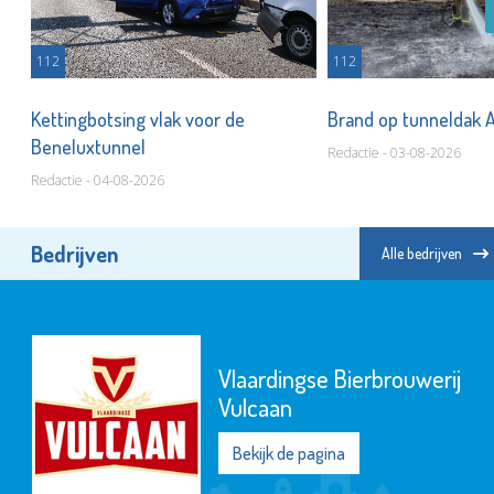
112
112
Kettingbotsing vlak voor de
Brand op tunneldak 
Beneluxtunnel
Redactie - 03-08-2026
Redactie - 04-08-2026
Bedrijven
Alle bedrijven
Vlaardingse Bierbrouwerij
Vulcaan
Bekijk de pagina