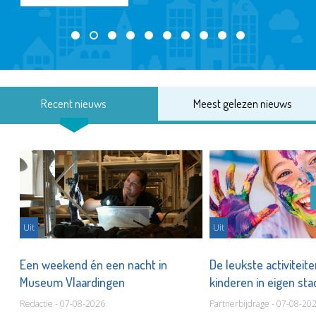
Recent nieuws
Meest gelezen nieuws
Uit
Uit
Een weekend én een nacht in
De leukste activiteit
Museum Vlaardingen
kinderen in eigen st
Redactie - 07-08-2026
Partnerbijdrage - 07-08-20