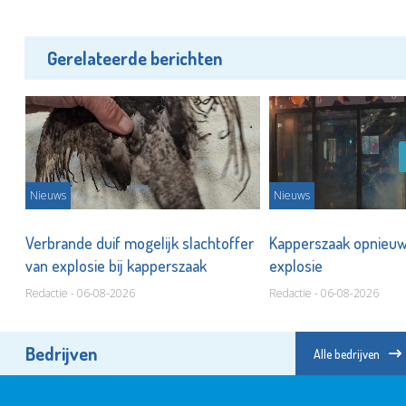
Gerelateerde berichten
Nieuws
Nieuws
 op
Verbrande duif mogelijk slachtoffer
Kapperszaak opnieuw
van explosie bij kapperszaak
explosie
Redactie - 06-08-2026
Redactie - 06-08-2026
Bedrijven
Alle bedrijven