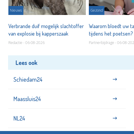
Nieuws
Gezond
d
Verbrande duif mogelijk slachtoffer
Waarom bloedt uw t
van explosie bij kapperszaak
tijdens het poetsen?
Redactie - 06-08-2026
Partnerbijdrage - 06-08-20
Lees ook
Schiedam24
Maassluis24
NL24