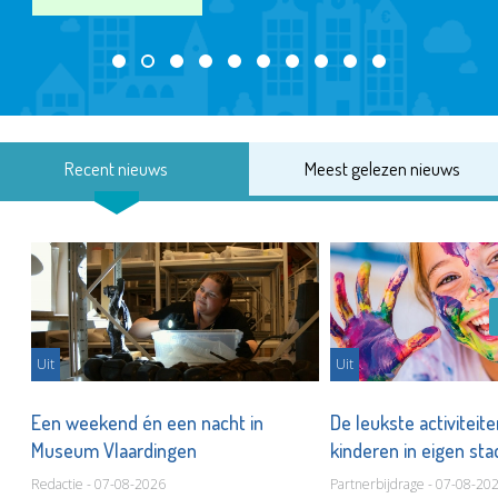
Recent nieuws
Meest gelezen nieuws
Uit
Uit
Een weekend én een nacht in
De leukste activiteit
Museum Vlaardingen
kinderen in eigen st
Redactie - 07-08-2026
Partnerbijdrage - 07-08-20