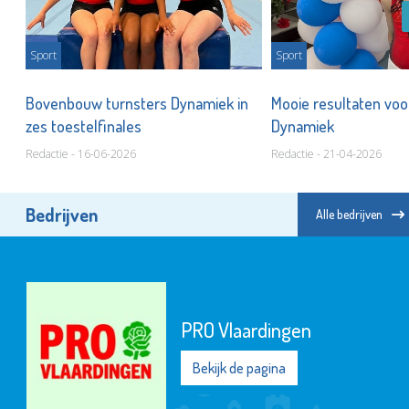
Sport
Sport
s
Bovenbouw turnsters Dynamiek in
Mooie resultaten voo
zes toestelfinales
Dynamiek
Redactie - 16-06-2026
Redactie - 21-04-2026
Bedrijven
Alle bedrijven
PRO Vlaardingen
Bekijk de pagina