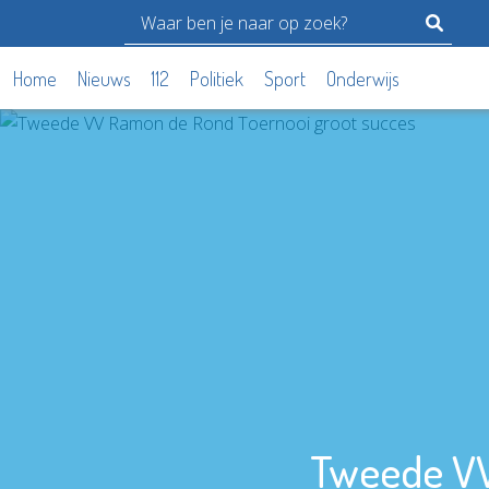
Home
Nieuws
112
Politiek
Sport
Onderwijs
Tweede VV