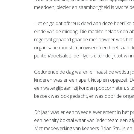
meedoen, plezier en saamhorigheid is wat teld
Het enige dat afbreuk deed aan deze heerlijk
einde van de middag. Die maakte helaas een a
regenval gepaard gaande met onweer was het o
organisatie moest improviseren en heeft aan 
punten/doelsaldo, de Flyers uiteindelijk tot w
Gedurende de dag waren er naast de wedstrijde
kinderen was er een apart kidsplein opgezet. 
een waterglijbaan, zij konden popcorn eten, sl
bezoek was ook gedacht, er was door de organ
Dit jaar was er een tweede evenement in het 
een penalty bokaal waar van ieder team een a
Met medewerking van keepers Brian Struijs en 