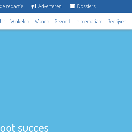
de redactie
Adverteren
Dossiers
Uit
Winkelen
Wonen
Gezond
In memoriam
Bedrijven
oot succes