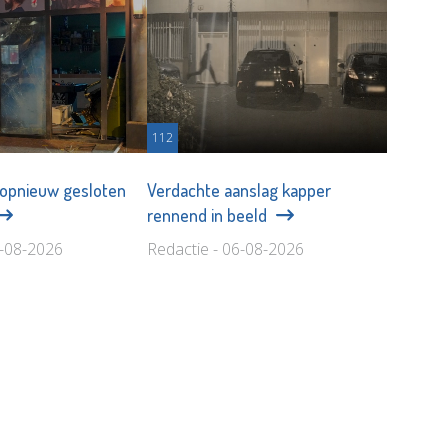
112
 opnieuw gesloten
Verdachte aanslag kapper
rennend in beeld
6-08-2026
Redactie - 06-08-2026