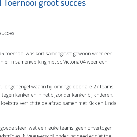
Toernooi groot succes
am
Partycentrum
r
Prikkewater
e pagina
Bekijk de pagina
dR toernooi was kort samengevat gewoon weer een
 er in samenwerking met sc Victoria’04 weer een
 Jongenengel waarin hij, omringd door alle 27 teams,
 tegen kanker en in het bijzonder kanker bij kinderen,
Hoekstra verrichtte de aftrap samen met Kick en Linda
n goede sfeer, wat een leuke teams, geen onvertogen
strijdjes. Niveauverschil onderling deed er niet toe,