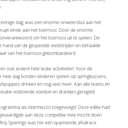
e.
e zonnige dag, was een enorme onweersbui aan het
brupt einde aan het toernooi. Door de enorme
nverantwoord om het toernooi uit te spelen. De
de hand van de gespeelde wedstrijden en behaalde
innaar van het toernooi gebombardeerd.
n ook andere hele leuke activiteiten. Voor de
De hele dag konden kinderen spelen op springkussens,
ushpuppies drinken en nog veel meer. Aan alle teams en
isatie voldoende voedsel en drankjes geregeld.
programma als intermezzo toegevoegd. Deze editie had
fgevaardigde aan deze competitie mee mocht doen.
Roy Spierings was het een spannende afvalrace.