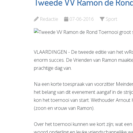
Tweede VV Ramon de Rond 
Adri St
YORCOM
Juwelie
Bekijk de pagina
Redactie
07-06-2016
Sport
Bekijk d
VLAARDINGEN - De tweede editie van het vvR
enorm succes. De Vrienden van Ramon maakten
prachtige dag van.
Na een korte toespraak van voorzitter Meindert
het belang van dit evenement aangaf in de strijd
kon het toernooi van start. Wethouder Arnout 
(zoon en vrouw van Ramon).
Over het toernooi kunnen we kort zijn; wat ee
woord onderling en leuke vriendschappelijke wed