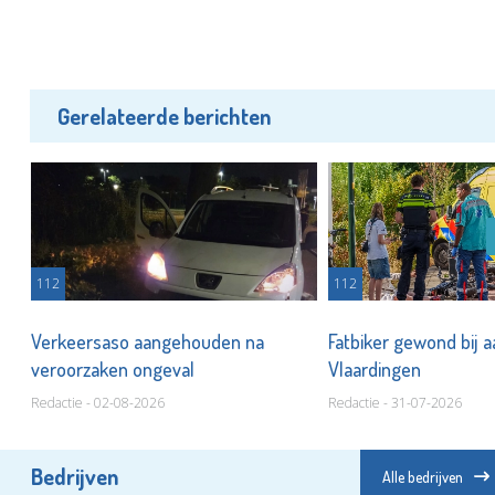
Gerelateerde berichten
112
112
Verkeersaso aangehouden na
Fatbiker gewond bij aa
veroorzaken ongeval
Vlaardingen
Redactie - 02-08-2026
Redactie - 31-07-2026
Bedrijven
Alle bedrijven