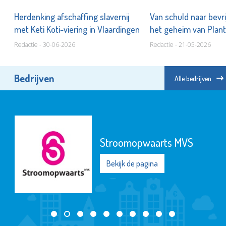
Herdenking afschaffing slavernij
Van schuld naar bevri
met Keti Koti-viering in Vlaardingen
het geheim van Plan
Vlaardingen
Redactie - 30-06-2026
Redactie - 21-05-2026
Bedrijven
Alle bedrijven
Stroomopwaarts MVS
Bekijk de pagina