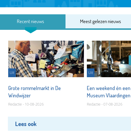
Recent nieuws
Meest gelezen nieuws
Uit
Uit
er
Grote rommelmarkt in De
Een weekend én een 
Windwijzer
Museum Vlaardinge
Redactie - 10-08-2026
Redactie - 07-08-2026
Lees ook