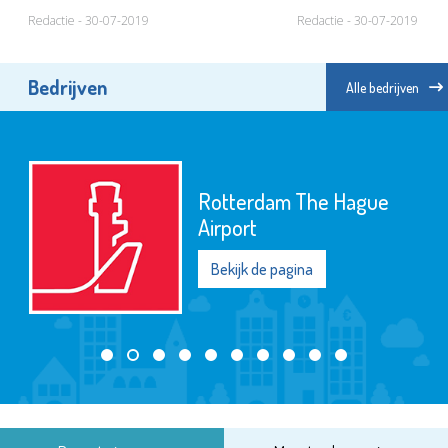
Redactie - 30-07-2019
Redactie - 30-07-2019
Bedrijven
Alle bedrijven
Rotterdam The Hague
Airport
Bekijk de pagina