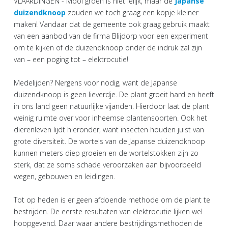
VLAARDINGEN - Mooi groen is niet lelijk, maar de
Japanse
duizendknoop
zouden we toch graag een kopje kleiner
maken! Vandaar dat de gemeente ook graag gebruik maakt
van een aanbod van de firma Blijdorp voor een experiment
om te kijken of de duizendknoop onder de indruk zal zijn
van – een poging tot – elektrocutie!
Medelijden? Nergens voor nodig, want de Japanse
duizendknoop is geen lieverdje. De plant groeit hard en heeft
in ons land geen natuurlijke vijanden. Hierdoor laat de plant
weinig ruimte over voor inheemse plantensoorten. Ook het
dierenleven lijdt hieronder, want insecten houden juist van
grote diversiteit. De wortels van de Japanse duizendknoop
kunnen meters diep groeien en de wortelstokken zijn zo
sterk, dat ze soms schade veroorzaken aan bijvoorbeeld
wegen, gebouwen en leidingen.
Tot op heden is er geen afdoende methode om de plant te
bestrijden. De eerste resultaten van elektrocutie lijken wel
hoopgevend. Daar waar andere bestrijdingsmethoden de