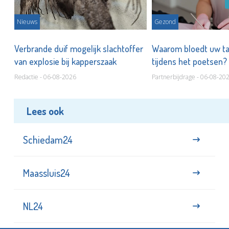
Nieuws
Gezond
d
Verbrande duif mogelijk slachtoffer
Waarom bloedt uw t
van explosie bij kapperszaak
tijdens het poetsen?
Redactie - 06-08-2026
Partnerbijdrage - 06-08-20
Lees ook
Schiedam24
Maassluis24
NL24