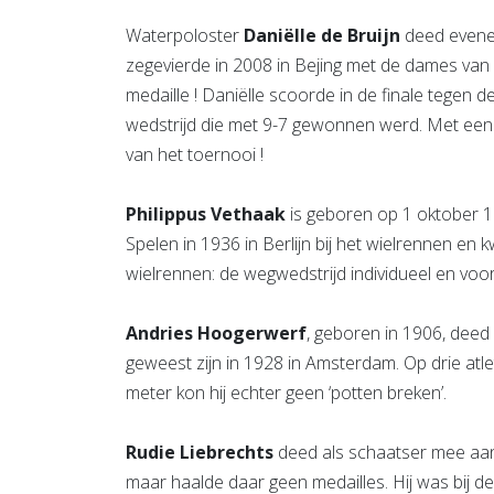
Waterpoloster
Daniëlle de Bruijn
deed evene
zegevierde in 2008 in Bejing met de dames va
medaille ! Daniëlle scoorde in de finale tegen d
wedstrijd die met 9-7 gewonnen werd. Met een
van het toernooi !
Philippus Vethaak
is geboren op 1 oktober 1
Spelen in 1936 in Berlijn bij het wielrennen en 
wielrennen: de wegwedstrijd individueel en voo
Andries Hoogerwerf
, geboren in 1906, deed
geweest zijn in 1928 in Amsterdam. Op drie at
meter kon hij echter geen ‘potten breken’.
Rudie Liebrechts
deed als schaatser mee aan
maar haalde daar geen medailles. Hij was bij