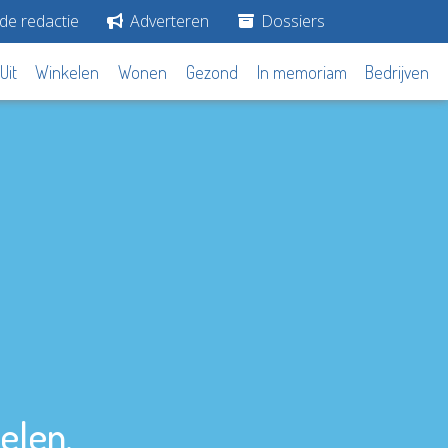
de redactie
Adverteren
Dossiers
Uit
Winkelen
Wonen
Gezond
In memoriam
Bedrijven
elen.