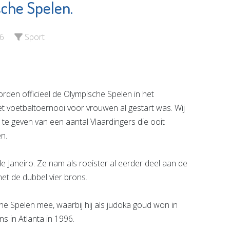
sche Spelen.
Kinderdagverblijf
rapie
De
ten
Speelwonders
6
Sport
e pagina
Bekijk de pagina
n officieel de Olympische Spelen in het
t voetbaltoernooi voor vrouwen al gestart was. Wij
 te geven van een aantal Vlaardingers die ooit
n.
o de Janeiro. Ze nam als roeister al eerder deel aan de
t de dubbel vier brons.
he Spelen mee, waarbij hij als judoka goud won in
s in Atlanta in 1996.