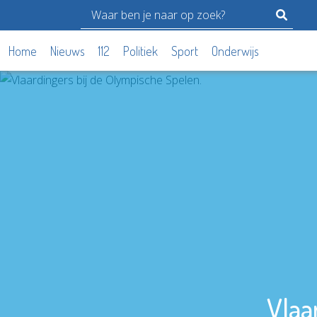
Home
Nieuws
112
Politiek
Sport
Onderwijs
Vlaa