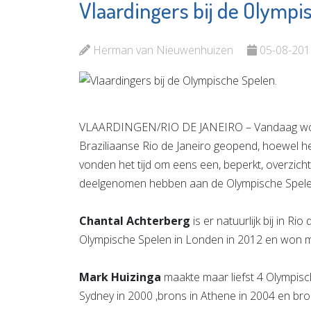
Vlaardingers bij de Olympi
Podothe
SIKO
Van Zan
Bekijk de pagina
Herman van Nieuwenhuizen
05-08-201
Bekijk d
VLAARDINGEN/RIO DE JANEIRO – Vandaag worde
Braziliaanse Rio de Janeiro geopend, hoewel he
vonden het tijd om eens een, beperkt, overzicht
deelgenomen hebben aan de Olympische Spele
Chantal Achterberg
is er natuurlijk bij in Ri
Olympische Spelen in Londen in 2012 en won me
Mark Huizinga
maakte maar liefst 4 Olympisc
Sydney in 2000 ,brons in Athene in 2004 en bron