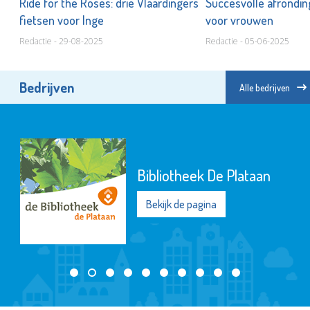
en
Ride for the Roses: drie Vlaardingers
Succesvolle afronding
fietsen voor Inge
voor vrouwen
Redactie - 29-08-2025
Redactie - 05-06-2025
Bedrijven
Alle bedrijven
Bibliotheek De Plataan
Bekijk de pagina