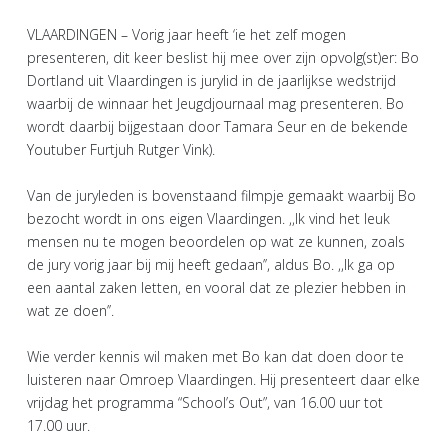
VLAARDINGEN – Vorig jaar heeft ‘ie het zelf mogen
presenteren, dit keer beslist hij mee over zijn opvolg(st)er: Bo
Dortland uit Vlaardingen is jurylid in de jaarlijkse wedstrijd
waarbij de winnaar het Jeugdjournaal mag presenteren. Bo
wordt daarbij bijgestaan door Tamara Seur en de bekende
Youtuber Furtjuh Rutger Vink).
Van de juryleden is bovenstaand filmpje gemaakt waarbij Bo
bezocht wordt in ons eigen Vlaardingen. ,,Ik vind het leuk
mensen nu te mogen beoordelen op wat ze kunnen, zoals
de jury vorig jaar bij mij heeft gedaan’’, aldus Bo. ,,Ik ga op
een aantal zaken letten, en vooral dat ze plezier hebben in
wat ze doen’’.
Wie verder kennis wil maken met Bo kan dat doen door te
luisteren naar Omroep Vlaardingen. Hij presenteert daar elke
vrijdag het programma “School’s Out”, van 16.00 uur tot
17.00 uur.