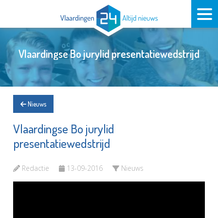
Vlaardingse Bo jurylid presentatiewedstrijd
Nieuws
Vlaardingse Bo jurylid
presentatiewedstrijd
Redactie
13-09-2016
Nieuws