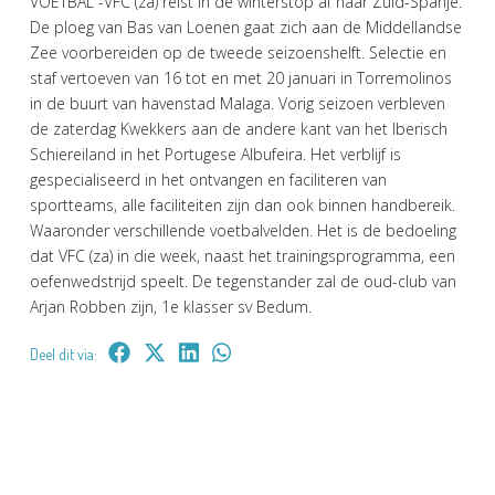
VOETBAL -VFC (za) reist in de winterstop af naar Zuid-Spanje.
De ploeg van Bas van Loenen gaat zich aan de Middellandse
Zee voorbereiden op de tweede seizoenshelft. Selectie en
staf vertoeven van 16 tot en met 20 januari in Torremolinos
in de buurt van havenstad Malaga. Vorig seizoen verbleven
de zaterdag Kwekkers aan de andere kant van het Iberisch
Schiereiland in het Portugese Albufeira. Het verblijf is
gespecialiseerd in het ontvangen en faciliteren van
sportteams, alle faciliteiten zijn dan ook binnen handbereik.
Waaronder verschillende voetbalvelden. Het is de bedoeling
dat VFC (za) in die week, naast het trainingsprogramma, een
oefenwedstrijd speelt. De tegenstander zal de oud-club van
Arjan Robben zijn, 1e klasser sv Bedum.
Deel dit via: