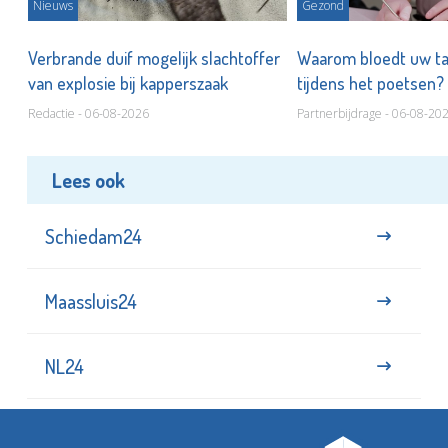
Nieuws
Gezond
d
Verbrande duif mogelijk slachtoffer
Waarom bloedt uw t
van explosie bij kapperszaak
tijdens het poetsen?
Redactie - 06-08-2026
Partnerbijdrage - 06-08-20
Lees ook
Schiedam24
Maassluis24
NL24