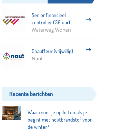
Senior financieel
controller (36 uur)
Waterweg Wonen
Chauffeur (vrijwillig)
Naut
Recente berichten
Waar moet je op letten als je
begint met houtbrandstof voor
de winter?