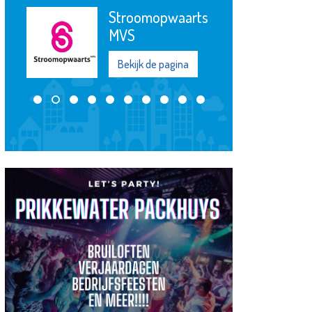
Stroomopwaarts
MVS
Bekijk de pagina