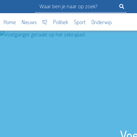
Home
Nieuws
112
Politiek
Sport
Onderwijs
Voe