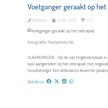
Voetganger geraakt op het
Zonnehuisgroep
Shell Pe
Vlaardingen
Bekijk d
Redactie
15-08-2016
112
Bekijk de pagina
fotografie: Flashphoto NL
VLAARDINGEN - Op de van Hogendorplaan is 
was aangereden op het zebrapad. Het ongeval v
Goudsesingel. Een ambulance kwam ter plaatse
Deel dit via: