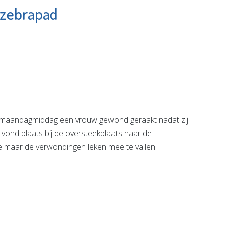
 zebrapad
Schildersbedrijf
rnis
W. van den
Heuvel
e pagina
Bekijk de pagina
maandagmiddag een vrouw gewond geraakt nadat zij
ond plaats bij de oversteekplaats naar de
 maar de verwondingen leken mee te vallen.