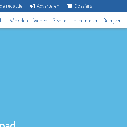
de redactie
Adverteren
Dossiers
Uit
Winkelen
Wonen
Gezond
In memoriam
Bedrijven
apad