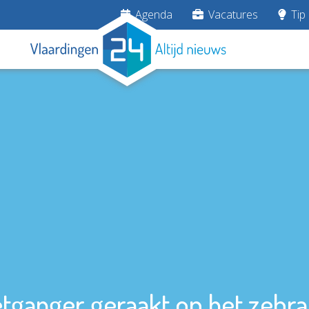
Agenda
Vacatures
Tip 
tganger geraakt op het zebr