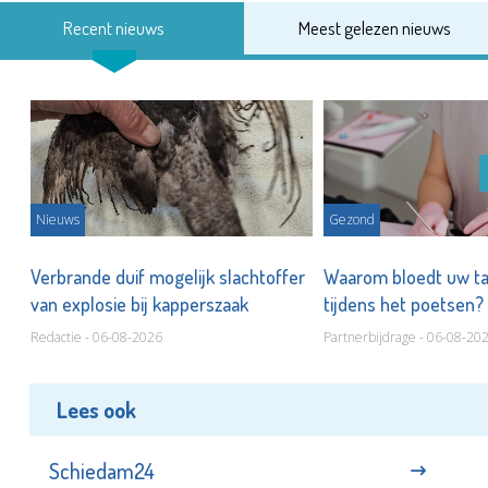
Recent nieuws
Meest gelezen nieuws
Nieuws
Gezond
d
Verbrande duif mogelijk slachtoffer
Waarom bloedt uw t
van explosie bij kapperszaak
tijdens het poetsen?
Redactie - 06-08-2026
Partnerbijdrage - 06-08-20
Lees ook
Schiedam24