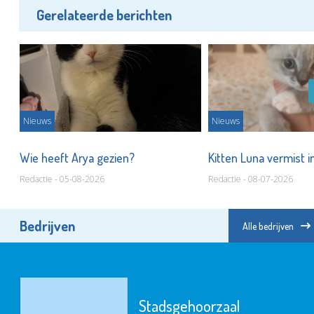
Gerelateerde berichten
Nieuws
Nieuws
t
Wie heeft Arya gezien?
Kitten Luna vermist 
Redactie - 05-08-2026
Redactie - 08-07-2026
Bedrijven
Alle bedrijven
Stadsgehoorzaal