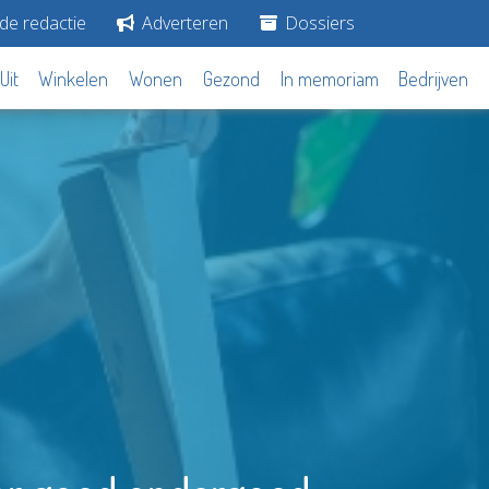
de redactie
Adverteren
Dossiers
Uit
Winkelen
Wonen
Gezond
In memoriam
Bedrijven