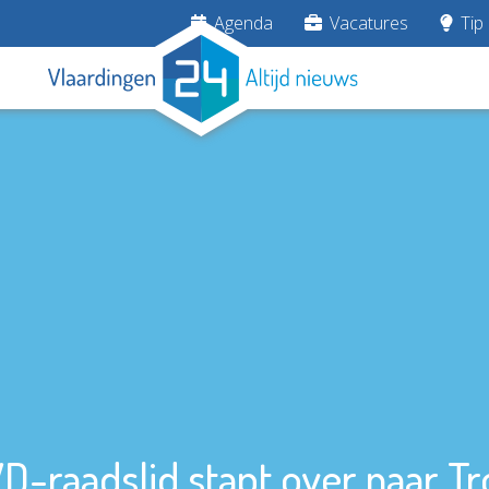
Agenda
Vacatures
Tip 
D-raadslid stapt over naar Tr