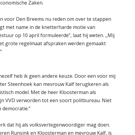
Economische Zaken.
lijken voor Den Breems nu reden om over te stappen
 ligt met name in de knetterharde motie van
uur op 10 april formuleerde’’, laat hij weten. ,,Mij
r met grote regelmaat afspraken werden gemaakt
’
r mezelf heb ik geen andere keuze. Door een voor mij
itter Steenhoek kan mevrouw Kalf terugkeren als
nistisch model. Met de heer Kloosterman als
jn VVD verworden tot een soort politbureau. Niet
n democratie.’’
erk dat hij als volksvertegenwoordiger mag doen.
 heren Runsink en Kloosterman en mevrouw Kalf, is