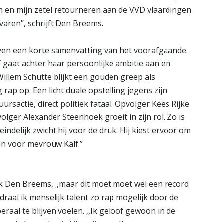
even en mijn zetel retourneren aan de VVD vlaardingen
varen’’, schrijft Den Breems.
ven een korte samenvatting van het voorafgaande.
alf gaat achter haar persoonlijke ambitie aan en
illem Schutte blijkt een gouden greep als
 rap op. Een licht duale opstelling jegens zijn
rsactie, direct politiek fataal. Opvolger Kees Rijke
lger Alexander Steenhoek groeit in zijn rol. Zo is
delijk zwicht hij voor de druk. Hij kiest ervoor om
en voor mevrouw Kalf.’’
t ook Den Breems, ,,maar dit moet moet wel een record
 draai ik menselijk talent zo rap mogelijk door de
raal te blijven voelen. ,,Ik geloof gewoon in de