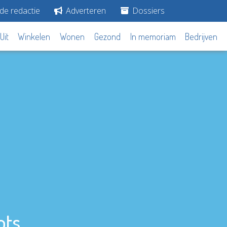
de redactie
Adverteren
Dossiers
Uit
Winkelen
Wonen
Gezond
In memoriam
Bedrijven
ots