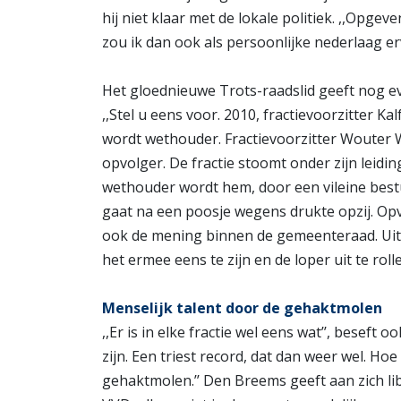
hij niet klaar met de lokale politiek. ,,Opg
zou ik dan ook als persoonlijke nederlaag er
Het gloednieuwe Trots-raadslid geeft nog e
,,Stel u eens voor. 2010, fractievoorzitter K
wordt wethouder. Fractievoorzitter Wouter W
opvolger. De fractie stoomt onder zijn leiding
wethouder wordt hem, door een vileine bestuu
gaat na een poosje wegens drukte opzij. Opvo
ook de mening binnen de gemeenteraad. Uitein
het ermee eens te zijn en de loper uit te roll
Menselijk talent door de gehaktmolen
,,Er is in elke fractie wel eens wat’’, besef
zijn. Een triest record, dat dan weer wel. Hoe
gehaktmolen.’’ Den Breems geeft aan zich libe