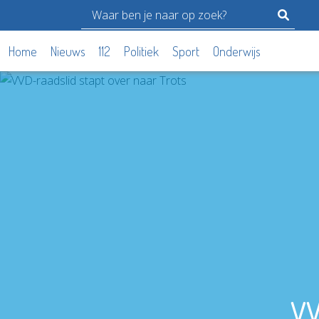
Home
Nieuws
112
Politiek
Sport
Onderwijs
VV