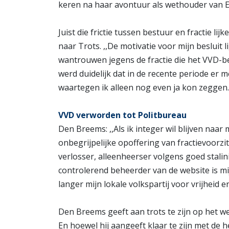
keren na haar avontuur als wethouder van 
Juist die frictie tussen bestuur en fractie 
naar Trots. ,,De motivatie voor mijn besluit
wantrouwen jegens de fractie die het VVD-best
werd duidelijk dat in de recente periode e
waartegen ik alleen nog even ja kon zeggen.’
VVD verworden tot Politbureau
Den Breems: ,,Als ik integer wil blijven naa
onbegrijpelijke opoffering van fractievoorz
verlosser, alleenheerser volgens goed stali
controlerend beheerder van de website is mi
langer mijn lokale volkspartij voor vrijheid e
Den Breems geeft aan trots te zijn op het w
En hoewel hij aangeeft klaar te zijn met de