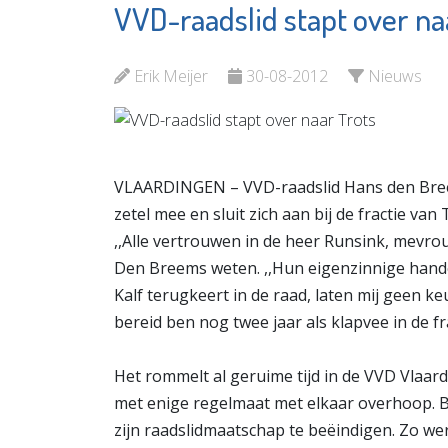
VVD-raadslid stapt over na
Stichting
Stroom
Antipesto
MVS
Erik Meijer
30-08-2012
Nieuws
Bekijk de pagina
Bekijk d
VLAARDINGEN – VVD-raadslid Hans den Breems s
zetel mee en sluit zich aan bij de fractie va
,,Alle vertrouwen in de heer Runsink, mevrou
Den Breems weten. ,,Hun eigenzinnige hand
Kalf terugkeert in de raad, laten mij geen keuz
bereid ben nog twee jaar als klapvee in de fra
Het rommelt al geruime tijd in de VVD Vlaard
met enige regelmaat met elkaar overhoop. B
zijn raadslidmaatschap te beëindigen. Zo wer