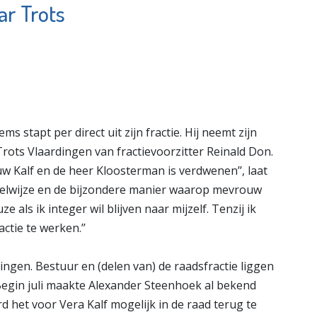
ar Trots
opwaarts
Waterweg
Wonen
e pagina
Bekijk de pagina
tapt per direct uit zijn fractie. Hij neemt zijn
n Trots Vlaardingen van fractievoorzitter Reinald Don.
w Kalf en de heer Kloosterman is verdwenen’’, laat
elwijze en de bijzondere manier waarop mevrouw
e als ik integer wil blijven naar mijzelf. Tenzij ik
ctie te werken.’’
ingen. Bestuur en (delen van) de raadsfractie liggen
egin juli maakte Alexander Steenhoek al bekend
d het voor Vera Kalf mogelijk in de raad terug te