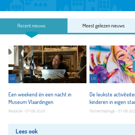
Recent nieuws
Meest gelezen nieuws
Uit
Uit
Een weekend én een nacht in
De leukste activiteit
Museum Vlaardingen
kinderen in eigen st
Redactie - 07-08-2026
Partnerbijdrage - 07-08-20
Lees ook