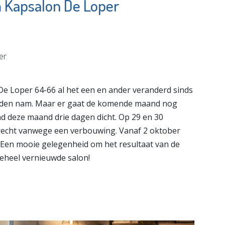
m Kapsalon De Loper
Chocolaterie &
ie
Bonbonnerie
lcoaching
Chobon
e pagina
Bekijk de pagina
e Loper 64-66 al het een en ander veranderd sinds
handen nam. Maar er gaat de komende maand nog
d deze maand drie dagen dicht. Op 29 en 30
erecht vanwege een verbouwing. Vanaf 2 oktober
. Een mooie gelegenheid om het resultaat van de
heel vernieuwde salon!