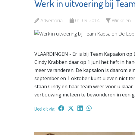
Werk in uitvoering bij Tea
Podotherapie
Prevenz
Van Zanten
Leefstij
Advertorial
01-09-2014
Winkelen
Bekijk de pagina
Bekijk d
VLAARDINGEN - Er is bij Team Kapsalon op D
Cindy Krabben daar op 1 juni het heft in 
meer veranderen. De kapsalon is daarom ein
september en 1 oktober kunt u even niet t
staan Cindy en haar team weer voor u klaar
verbouwing meteen te bewonderen in een ge
Deel dit via: