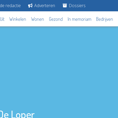
de redactie
Adverteren
Dossiers
Uit
Winkelen
Wonen
Gezond
In memoriam
Bedrijven
 De Loper