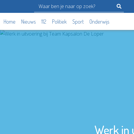
Home
Nieuws
112
Politiek
Sport
Onderwijs
Werk in 