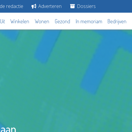
de redactie
Adverteren
Dossiers
Uit
Winkelen
Wonen
Gezond
In memoriam
Bedrijven
laan