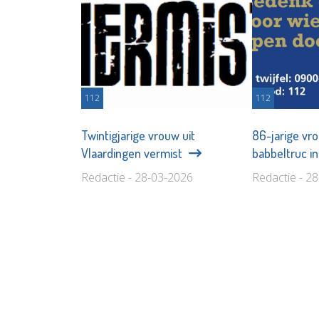
112
112
Twintigjarige vrouw uit
86-jarige vr
Vlaardingen vermist
babbeltruc i
Redactie - 28-03-2026
Redactie - 2