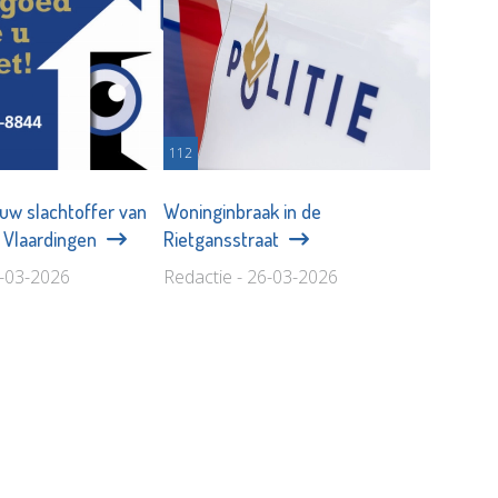
112
ouw slachtoffer van
Woninginbraak in de
n Vlaardingen
Rietgansstraat
8-03-2026
Redactie - 26-03-2026