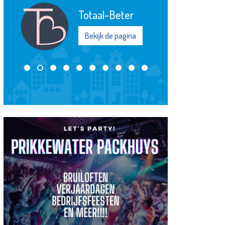
Energiebank
eter
Vlaardingen
 pagina
Bekijk de pagina