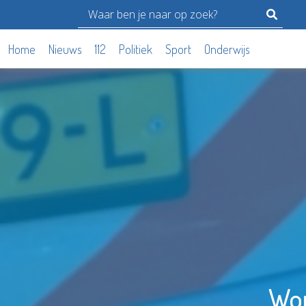
Home
Nieuws
112
Politiek
Sport
Onderwijs
Won