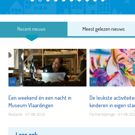
Recent nieuws
Meest gelezen nieuws
Uit
Uit
Een weekend én een nacht in
De leukste activiteit
Museum Vlaardingen
kinderen in eigen st
Redactie - 07-08-2026
Partnerbijdrage - 07-08-20
Lees ook