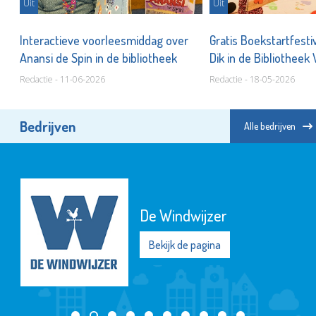
Uit
Uit
 de
Interactieve voorleesmiddag over
Gratis Boekstartfesti
Anansi de Spin in de bibliotheek
Dik in de Bibliotheek
Holy!
Redactie - 11-06-2026
Redactie - 18-05-2026
Bedrijven
Alle bedrijven
De Windwijzer
Bekijk de pagina