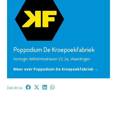
Poppodium De Kroepoekfabriek
Koningin Wilhelminahaven ZZ 2a, Vlaardingen
Meer over Poppodium De Kroepoekfabriek →
Deel dit via: