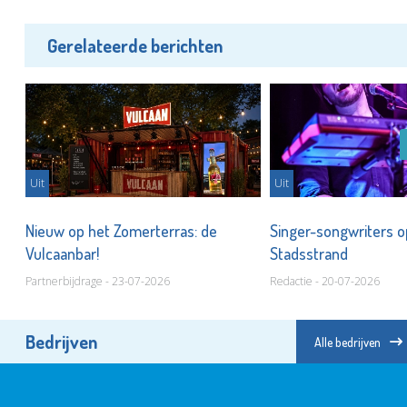
Gerelateerde berichten
Uit
Uit
Nieuw op het Zomerterras: de
Singer-songwriters o
Vulcaanbar!
Stadsstrand
Partnerbijdrage - 23-07-2026
Redactie - 20-07-2026
Bedrijven
Alle bedrijven