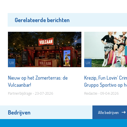
Gerelateerde berichten
Uit
Uit
Nieuw op het Zomerterras: de
Krezip, Fun Lovin' Cri
kie
Vulcaanbar!
Gruppo Sportivo op 
Partnerbijdrage - 23-07-2026
Redactie - 09-04-2026
Bedrijven
Alle bedrijven