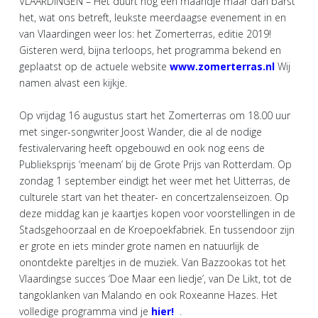
VLAARDINGEN – Het duurt nog een maandje maar dan barst
het, wat ons betreft, leukste meerdaagse evenement in en
van Vlaardingen weer los: het Zomerterras, editie 2019!
Gisteren werd, bijna terloops, het programma bekend en
geplaatst op de actuele website
www.zomerterras.nl
Wij
namen alvast een kijkje.
Op vrijdag 16 augustus start het Zomerterras om 18.00 uur
met singer-songwriter Joost Wander, die al de nodige
festivalervaring heeft opgebouwd en ook nog eens de
Publieksprijs ‘meenam’ bij de Grote Prijs van Rotterdam. Op
zondag 1 september eindigt het weer met het Uitterras, de
culturele start van het theater- en concertzalenseizoen. Op
deze middag kan je kaartjes kopen voor voorstellingen in de
Stadsgehoorzaal en de Kroepoekfabriek. En tussendoor zijn
er grote en iets minder grote namen en natuurlijk de
onontdekte pareltjes in de muziek. Van Bazzookas tot het
Vlaardingse succes ‘Doe Maar een liedje’, van De Likt, tot de
tangoklanken van Malando en ook Roxeanne Hazes. Het
volledige programma vind je
hier!
.