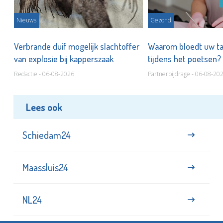
Nieuws
Gezond
d
Verbrande duif mogelijk slachtoffer
Waarom bloedt uw t
van explosie bij kapperszaak
tijdens het poetsen?
Redactie - 06-08-2026
Partnerbijdrage - 06-08-20
Lees ook
Schiedam24
Maassluis24
NL24