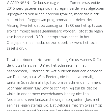
VLAARDINGEN – De laatste dag van het Zomerterras editie
2016 werd gisteren ingeluid met regen. Eerder was afgelopen
vrijdagavond ook al een hoosbui gevallen, maar dat leidde
niet tot het afzeggen van programmaonderdelen. Het
Matangi Kwartet, dat op zondag om 12.00 uur het spits zou
afbijten moest helaas geannuleerd worden. Totdat de regen
zo’n beetje rond 13.30 uur stopte was het stil in het
Oranjepark, maar nadat de zon doorbrak werd het toch
gezellig druk.
Terwijl de kinderen zich vermaakten bij Circus Hannes & Co,
de knutseltafels van Un1ek, het schminken en het
haarvlechten, luisterden de wat ouderen naar een optreden
van Delouise, a.k.a. Wies Peeters, die in haar voormalige
winkel in Schiedam alle tijd had om verschillende nummers
voor haar album “Lay Low” te schrijven. Wij zijn blij dat de
winkel in onder meer tweedehands kleding niet liep:
Nederland is een fantastische singer-songwriter rijker, met
een heel eigen stemgeluid. Dat Delouise met ‘z’n tweeën’ op
het podium stond (gitarist erbij) maakte de vertolking van