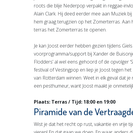
roots die blije Nederpop verpakt in reggae-in
Alain Clark. Hij deed eerder mee aan Muziek bij
hem graag terugzien op het Zomerterras. Aan h
terras het Zomerterras te openen.
Je kan Joost eerder hebben gezien tijdens Giel
voorprogramma/support bij Xander de Buisonjé, 
Flodders’ al wel eens gehoord of de opvolger ‘S
festival of Vestingpop en liep je Joost tegen het 
van Rotterdam winnen. Weet in elk geval dat j
een pesthumeur, want Joost maakt je onmetelijk 
Plaats: Terras / Tijd: 18:00 en 19:00
Piramide van de Vertraagde
Wist je dat het recht op rust, vakantie en vrije 
vieren! En dat gaan we doen. En waar anders dan