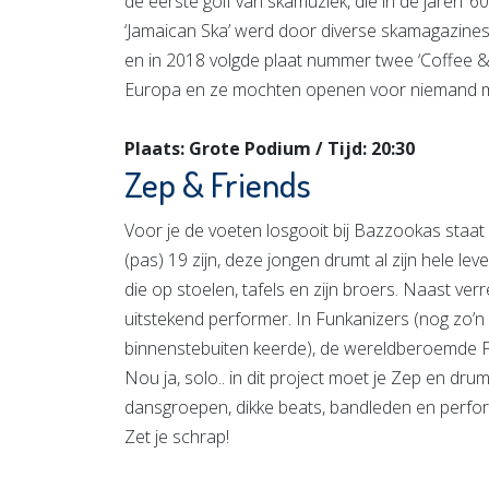
de eerste golf van skamuziek, die in de jaren ’
‘Jamaican Ska’ werd door diverse skamagazines 
en in 2018 volgde plaat nummer twee ‘Coffee & S
Europa en ze mochten openen voor niemand min
Plaats: Grote Podium / Tijd: 20:30
Zep & Friends
Voor je de voeten losgooit bij Bazzookas staa
(pas) 19 zijn, deze jongen drumt al zijn hele le
die op stoelen, tafels en zijn broers. Naast v
uitstekend performer. In Funkanizers (nog zo’n
binnenstebuiten keerde), de wereldberoemde 
Nou ja, solo.. in dit project moet je Zep en dru
dansgroepen, dikke beats, bandleden en performa
Zet je schrap!