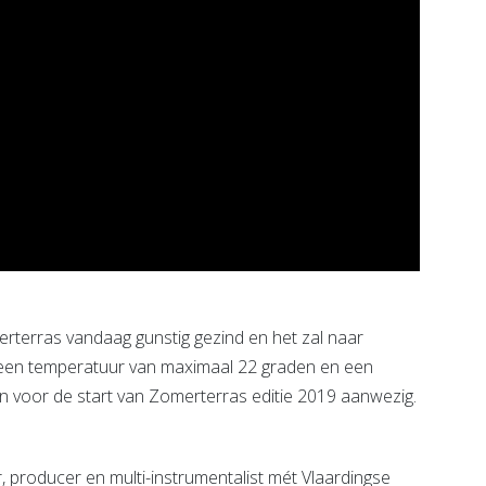
terras vandaag gunstig gezind en het zal naar
t een temperatuur van maximaal 22 graden en een
en voor de start van Zomerterras editie 2019 aanwezig.
, producer en multi-instrumentalist mét Vlaardingse