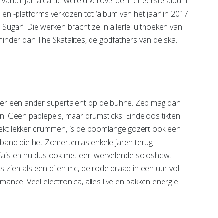
60 vanuit Jamaica de wereld veroverde. Het eerste album
en -platforms verkozen tot ‘album van het jaar’ in 2017
ugar’. Die werken bracht ze in allerlei uithoeken van
der dan The Skatalites, de godfathers van de ska.
t er een ander supertalent op de bühne. Zep mag dan
ven. Geen paplepels, maar drumsticks. Eindeloos tikten
errekt lekker drummen, is de boomlange gozert ook een
 band die het Zomerterras enkele jaren terug
Fais en nu dus ook met een wervelende soloshow.
ms zien als een dj en mc, de rode draad in een uur vol
nce. Veel electronica, alles live en bakken energie.