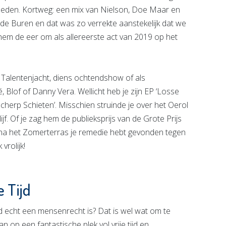
vloeden. Kortweg: een mix van Nielson, Doe Maar en
 de Buren en dat was zo verrekte aanstekelijk dat we
em de eer om als allereerste act van 2019 op het
s Talentenjacht, diens ochtendshow of als
Blof of Danny Vera. Wellicht heb je zijn EP ‘Losse
cherp Schieten’. Misschien struinde je over het Oerol
lijf. Of je zag hem de publieksprijs van de Grote Prijs
e na het Zomerterras je remedie hebt gevonden tegen
vrolijk!
 Tijd
tijd echt een mensenrecht is? Dat is wel wat om te
 op een fantastische plek vol vrije tijd en