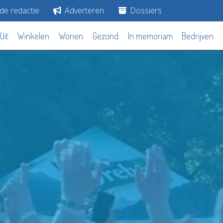
de redactie
Adverteren
Dossiers
Uit
Winkelen
Wonen
Gezond
In memoriam
Bedrijven