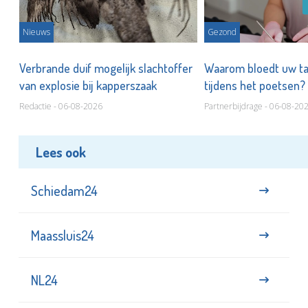
Nieuws
Gezond
d
Verbrande duif mogelijk slachtoffer
Waarom bloedt uw t
van explosie bij kapperszaak
tijdens het poetsen?
Redactie - 06-08-2026
Partnerbijdrage - 06-08-20
Lees ook
Schiedam24
Maassluis24
NL24