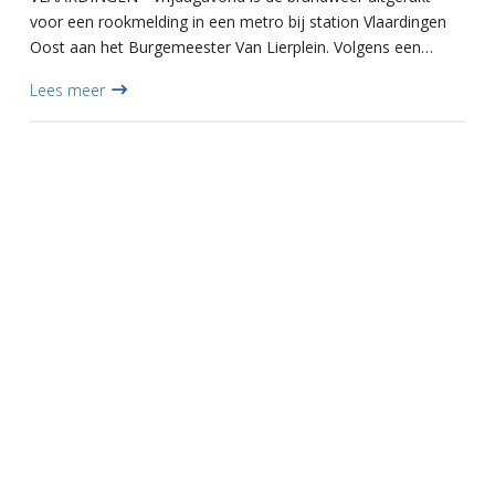
voor een rookmelding in een metro bij station Vlaardingen
Oost aan het Burgemeester Van Lierplein. Volgens een
passagier kwam er rook uit een kast of technische ruimte in
Lees meer
de met...