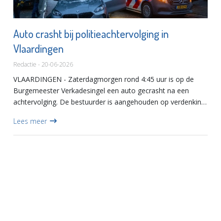
Auto crasht bij politieachtervolging in
Vlaardingen
Redactie - 20-06-2026
VLAARDINGEN - Zaterdagmorgen rond 4:45 uur is op de
Burgemeester Verkadesingel een auto gecrasht na een
achtervolging. De bestuurder is aangehouden op verdenking
van het rijden onder invloed en gevaarlijk rijgedrag.De
Lees meer
achtervolgin...