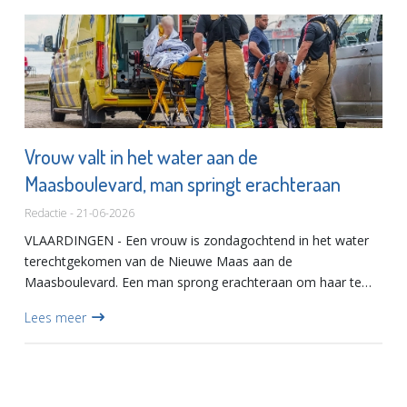
Vrouw valt in het water aan de
Maasboulevard, man springt erachteraan
Redactie - 21-06-2026
VLAARDINGEN - Een vrouw is zondagochtend in het water
terechtgekomen van de Nieuwe Maas aan de
Maasboulevard. Een man sprong erachteraan om haar te
redden. Hulpdiensten rukten massaal uit met onder andere
Lees meer
drie boten een een duikte...