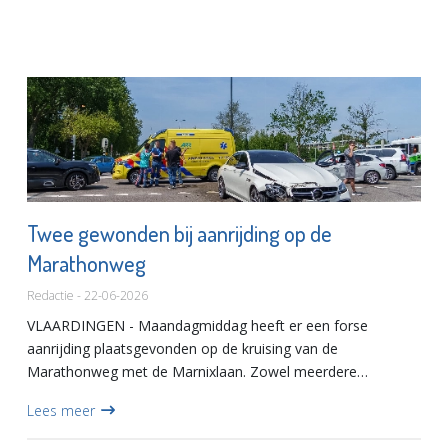
Twee gewonden bij aanrijding op de
Marathonweg
Redactie - 22-06-2026
VLAARDINGEN - Maandagmiddag heeft er een forse
aanrijding plaatsgevonden op de kruising van de
Marathonweg met de Marnixlaan. Zowel meerdere
eenheden van de politie als twee ambulances spoedden zich
Lees meer
naar de plaats van het ongeval....