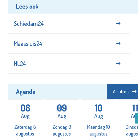
Lees ook
Schiedam24
Maassluis24
NL24
Agenda
Alle items
08
09
10
1
Aug
Aug
Aug
Au
Zaterdag 8
Zondag 9
Maandag 10
Dinsda
augustus
augustus
augustus
augus