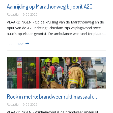
Aanrijding op Marathonweg bij oprit A20
Redactie - 19-06-2026
VLAARDINGEN - Op de kruising van de Marathonweg en de
oprit van de A20 richting Schiedam zijn vrijdagavond twee
auto’s op elkaar gebotst. De ambulance was snel ter plaatse
en blokkeerde de weg voor de hulpverlening. De gebotste
Lees meer
vo...
Rook in metro: brandweer rukt massaal uit
Redactie - 19-06-2026
VLAARDINGEN - Vrijdagavond is de brandweer uitgerukt