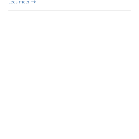
Lees meer
aan. Omstand...