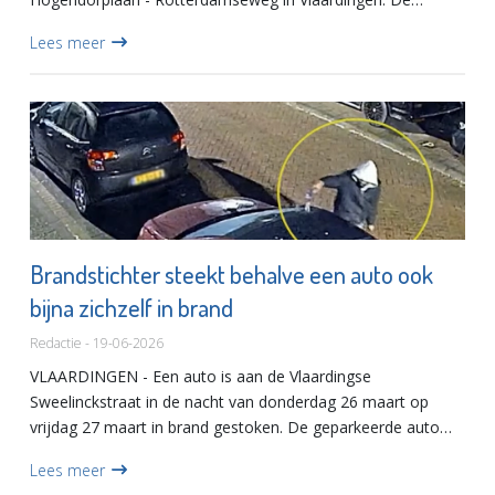
bestuurder van een Nissan Pixo verleende keurig voorrang
Lees meer
maar een achteropkomen...
Brandstichter steekt behalve een auto ook
bijna zichzelf in brand
Redactie - 19-06-2026
VLAARDINGEN - Een auto is aan de Vlaardingse
Sweelinckstraat in de nacht van donderdag 26 maart op
vrijdag 27 maart in brand gestoken. De geparkeerde auto
staat voor de woning van de eigenaar en wordt rond 2:00
Lees meer
eerst door een man...