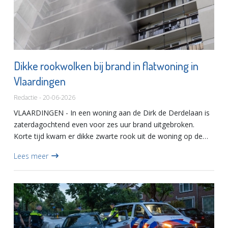
Dikke rookwolken bij brand in flatwoning in
Vlaardingen
Redactie - 20-06-2026
VLAARDINGEN - In een woning aan de Dirk de Derdelaan is
zaterdagochtend even voor zes uur brand uitgebroken.
Korte tijd kwam er dikke zwarte rook uit de woning op de
zevende etage. Voor de aanvoer van meer materiaal is
Lees meer
opgeschaald...