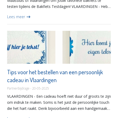
Maassluis of Vlaardingen om jouw favoriete bakfiets te
testen tijdens de Bakfiets Testdagen! VLAARDINGEN - Heb
je nog nooit op een elektrische bakfiets gereden dan weet je
Lees meer
n...
Tips voor het bestellen van een persoonlijk
cadeau in Vlaardingen
Partnerbijdrage - 20-05-2025
VLAARDINGEN - Een cadeau hoeft niet duur of groots te zijn
om indruk te maken. Soms is het juist de persoonlijke touch
die het hart raakt. Denk bijvoorbeeld aan een handgemaakt
tegeltje met een grappige quote of een liefdevolle bo...