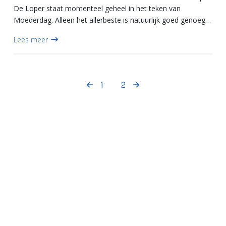
De Loper staat momenteel geheel in het teken van
Moederdag. Alleen het allerbeste is natuurlijk goed genoeg
voor de allerliefste moeders. Daarom verwen je ze met een
Lees meer
hart van cho...
1
2