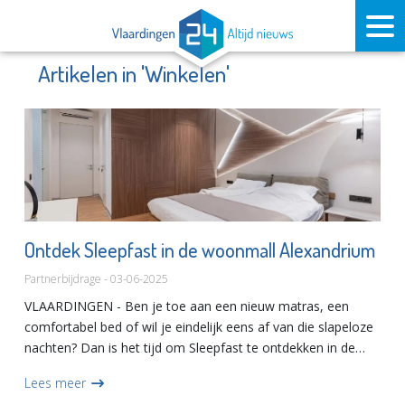
Artikelen in 'Winkelen'
Ontdek Sleepfast in de woonmall Alexandrium
Partnerbijdrage - 03-06-2025
VLAARDINGEN - Ben je toe aan een nieuw matras, een
comfortabel bed of wil je eindelijk eens af van die slapeloze
nachten? Dan is het tijd om Sleepfast te ontdekken in de
woonmall Alexandrium. Deze slaapwinkel is dé plek waar je
Lees meer
al...