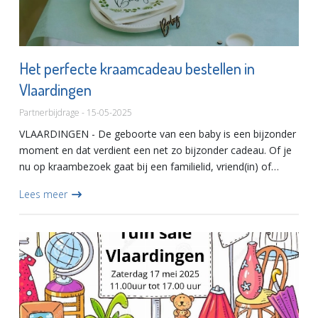
Het perfecte kraamcadeau bestellen in
Vlaardingen
Partnerbijdrage - 15-05-2025
VLAARDINGEN - De geboorte van een baby is een bijzonder
moment en dat verdient een net zo bijzonder cadeau. Of je
nu op kraambezoek gaat bij een familielid, vriend(in) of
collega in Vlaardingen, een goed gekozen kraamcadeau laat
Lees meer
z...