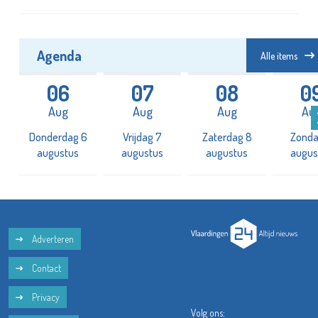
Agenda
Alle items
06
07
08
0
Aug
Aug
Aug
Au
Donderdag 6
Vrijdag 7
Zaterdag 8
Zonda
augustus
augustus
augustus
augus
Adverteren
Contact
Privacy
Volg ons: