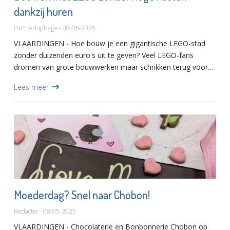
dankzij huren
Partnerbijdrage - 08-05-2025
VLAARDINGEN - Hoe bouw je een gigantische LEGO-stad
zonder duizenden euro's uit te geven? Veel LEGO-fans
dromen van grote bouwwerken maar schrikken terug voor
de prijs en de ruimte die nodig is. Dankzij LEGO huren bij
Lees meer
Blokkenhuren...
Moederdag? Snel naar Chobon!
Redactie - 08-05-2025
VLAARDINGEN - Chocolaterie en Bonbonnerie Chobon op