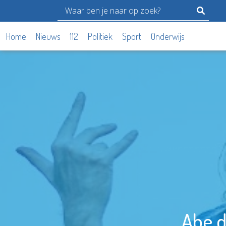
Home
Nieuws
112
Politiek
Sport
Onderwijs
Abe d