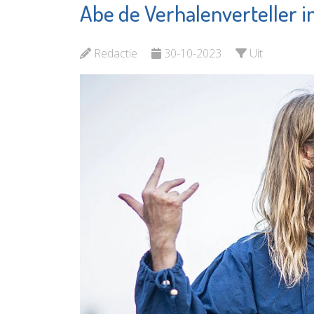
Abe de Verhalenverteller 
Prevenzie
Aanloop
Leefstijlcoaching
Groene 
Redactie
30-10-2023
Uit
Bekijk de pagina
Bekijk d