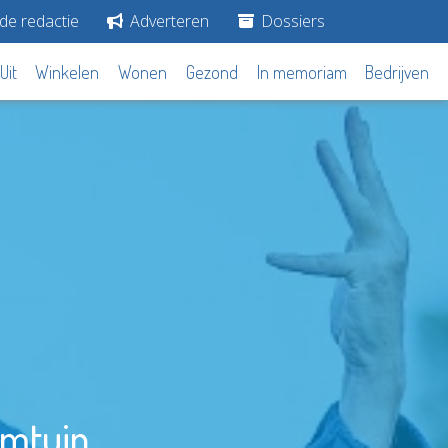
de redactie
Adverteren
Dossiers
Uit
Winkelen
Wonen
Gezond
In memoriam
Bedrijven
emtuin