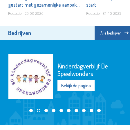
and
gestart met gezamenlijke aanpak
start
voor dakloze EU-arbeidsmigranten
Redactie - 20-03-2026
Redactie - 31-10-2025
Bedrijven
Alle bedrijven
Kinderdagverblijf De
Speelwonders
Bekijk de pagina