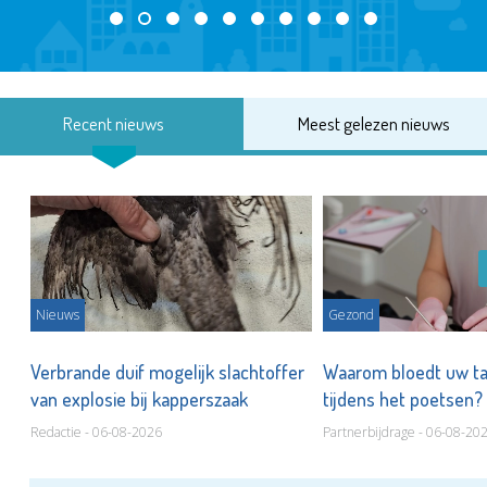
Recent nieuws
Meest gelezen nieuws
Nieuws
Gezond
d
Verbrande duif mogelijk slachtoffer
Waarom bloedt uw t
van explosie bij kapperszaak
tijdens het poetsen?
Redactie - 06-08-2026
Partnerbijdrage - 06-08-20