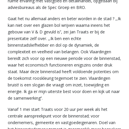
ruime ervaring met vastgoed en detailhandel, opgedaan bij
adviesbureaus als de Spec Groep en BRO.
Gaat het nu allemaal anders en beter worden in de stad ? ,,Ik
kan niet over een glazen bol wrijven waarna ineens het
gebouw van V & D gevuld is’’, zei Jan Traats er bij de
presentatie zelf over. ,,Ik ben een echte
binnenstadsliefhebber en dol op de dynamiek, de
complexiteit en veelheid van belangen. Ook Vlaardingen
bereidt zich voor op een nieuwe periode voor de binnenstad,
waar het economisch functioneren enigszins onder druk
staat. Maar deze binnenstad heeft voldoende potenties om
de toekomst rooskleurig tegemoet te zien. Vlaardingen
bruist! is een slogan die vraagt om inzet, toewijding en
energie. Ik ga er mijn uiterste best voor doen en kijk uit naar
de samenwerking’’.
Vanaf 1 mei start Traats voor 20 uur per week als het
centrale aanspreekpunt voor de binnenstad; voor
ondernemers, gemeente en vastgoedeigenaren. Doel van