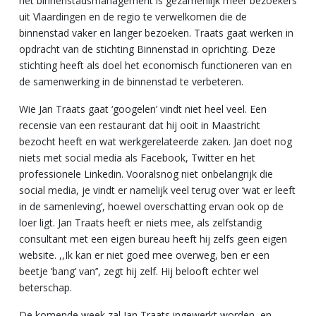
het binnenstadsmanagement is gezamenlijk meer bezoekers
uit Vlaardingen en de regio te verwelkomen die de
binnenstad vaker en langer bezoeken. Traats gaat werken in
opdracht van de stichting Binnenstad in oprichting. Deze
stichting heeft als doel het economisch functioneren van en
de samenwerking in de binnenstad te verbeteren.
Wie Jan Traats gaat ‘googelen’ vindt niet heel veel. Een
recensie van een restaurant dat hij ooit in Maastricht
bezocht heeft en wat werkgerelateerde zaken. Jan doet nog
niets met social media als Facebook, Twitter en het
professionele Linkedin. Vooralsnog niet onbelangrijk die
social media, je vindt er namelijk veel terug over ‘wat er leeft
in de samenleving’, hoewel overschatting ervan ook op de
loer ligt. Jan Traats heeft er niets mee, als zelfstandig
consultant met een eigen bureau heeft hij zelfs geen eigen
website. ,,Ik kan er niet goed mee overweg, ben er een
beetje ‘bang’ van’’, zegt hij zelf. Hij belooft echter wel
beterschap.
De komende week zal Jan Traats ingewerkt worden, en