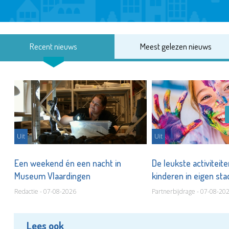
Recent nieuws
Meest gelezen nieuws
Uit
Uit
Een weekend én een nacht in
De leukste activiteit
Museum Vlaardingen
kinderen in eigen st
Redactie - 07-08-2026
Partnerbijdrage - 07-08-20
Lees ook