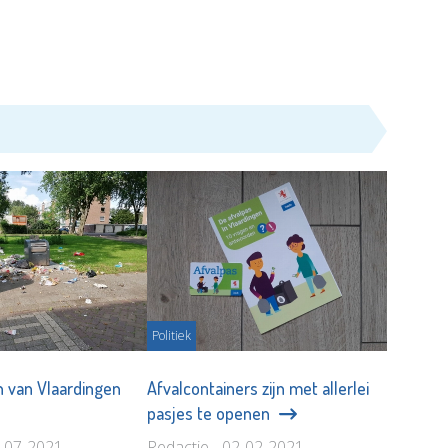
Politiek
 van Vlaardingen
Afvalcontainers zijn met allerlei
pasjes te openen
7-07-2021
Redactie - 02-02-2021