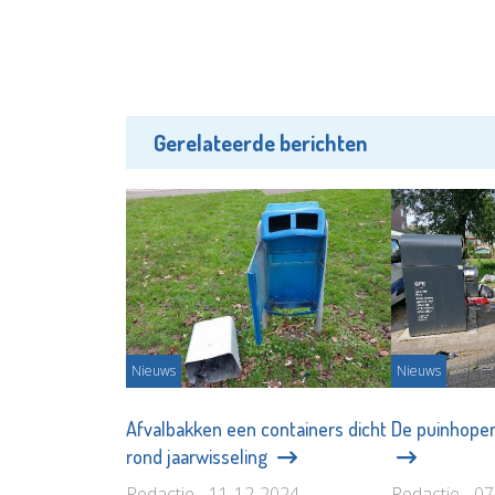
Gerelateerde berichten
Nieuws
Nieuws
Afvalbakken een containers dicht
De puinhopen
rond jaarwisseling
Redactie - 11-12-2024
Redactie - 0