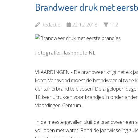
Brandweer druk met eerst
Museum
Aanloop
Vlaardingen
Groene 
Redactie
22-12-2018
112
Bekijk de pagina
Bekijk d
Fotografie: Flashphoto NL
VLAARDINGEN - De brandweer krijgt het elk jaar 
komt. Vanavond moest de brandweer al twee ke
containerbrand te blussen. De afgelopen dagen
10 keer uitrukken voor brandjes in onder ande
Vlaardingen-Centrum.
In de meeste gevallen sluit de brandweer een s
vol lopen met water. Rond de jaarwisseling zull