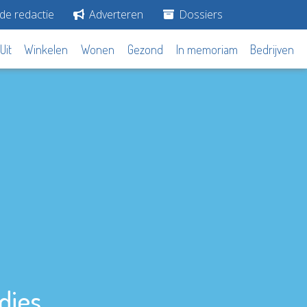
de redactie
Adverteren
Dossiers
Uit
Winkelen
Wonen
Gezond
In memoriam
Bedrijven
djes