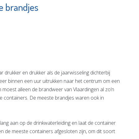
e brandjes
huis De
Bibliotheek De
Luiken
Plataan
e pagina
Bekijk de pagina
drukker en drukker als de jaarwisseling dichterbij
er binnen een uur uitrukken naar het centrum om een
 moest alleen de brandweer van Vlaardingen al zo’n
re containers. De meeste brandjes waren ook in
lang aan op de drinkwaterleiding en laat de container
en de meeste containers afgesloten zijn, om dit soort