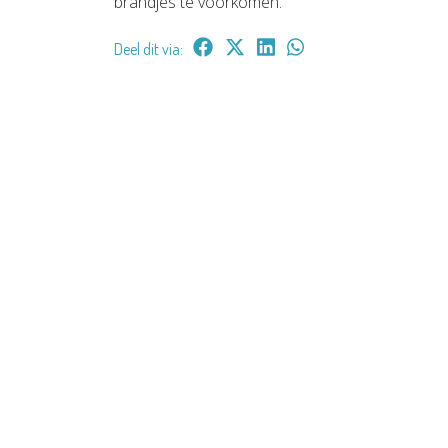
brandjes te voorkomen.
Deel dit via: