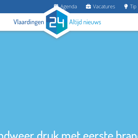
Agenda
Vacatures
Tip 
ndweer druk met eerste bran