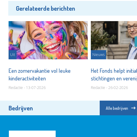
Gerelateerde berichten
Uit
Nieuws
Een zomervakantie vol leuke
Het Fonds helpt initi
kinderactiviteiten
stichtingen en veren
waarmaken
Redactie - 13-07-2026
Redactie - 26-02-2026
Bedrijven
Alle bedrijven