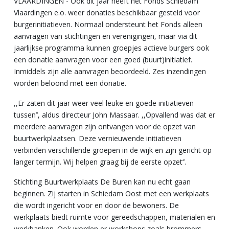
VLAARDINGEN - Ook dit jaar heeft het Fonds Schiedam
Vlaardingen e.o. weer donaties beschikbaar gesteld voor
burgerinitiatieven. Normaal ondersteunt het Fonds alleen
aanvragen van stichtingen en verenigingen, maar via dit
jaarlijkse programma kunnen groepjes actieve burgers ook
een donatie aanvragen voor een goed (buurt)initiatief.
Inmiddels zijn alle aanvragen beoordeeld. Zes inzendingen
worden beloond met een donatie.
,,Er zaten dit jaar weer veel leuke en goede initiatieven
tussen’’, aldus directeur John Massaar. ,,Opvallend was dat er
meerdere aanvragen zijn ontvangen voor de opzet van
buurtwerkplaatsen. Deze vernieuwende initiatieven
verbinden verschillende groepen in de wijk en zijn gericht op
langer termijn. Wij helpen graag bij de eerste opzet’’.
Stichting Buurtwerkplaats De Buren kan nu echt gaan
beginnen. Zij starten in Schiedam Oost met een werkplaats
die wordt ingericht voor en door de bewoners. De
werkplaats biedt ruimte voor gereedschappen, materialen en
werkbanken. Ook worden er workshops zoals brommers