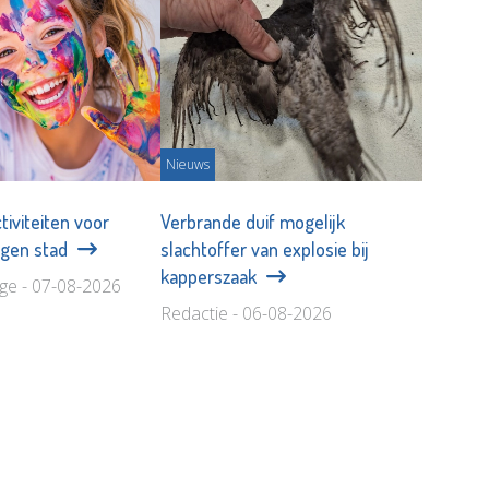
Nieuws
tiviteiten voor
Verbrande duif mogelijk
eigen stad
slachtoffer van explosie bij
kapperszaak
age - 07-08-2026
Redactie - 06-08-2026