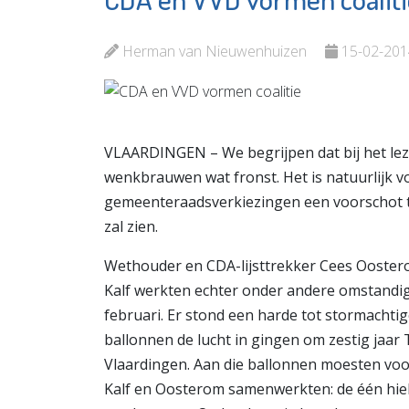
Van Zanten
Vlaardi
Herman van Nieuwenhuizen
15-02-201
Bekijk de pagina
Bekijk d
VLAARDINGEN – We begrijpen dat bij het lezen
wenkbrauwen wat fronst. Het is natuurlijk 
gemeenteraadsverkiezingen een voorschot t
zal zien.
Wethouder en CDA-lijsttrekker Cees Oostero
Kalf werkten echter onder andere omstan
februari. Er stond een harde tot stormachtig
ballonnen de lucht in gingen om zestig jaar 
Vlaardingen. Aan die ballonnen moesten voo
Kalf en Oosterom samenwerkten: de één hield 