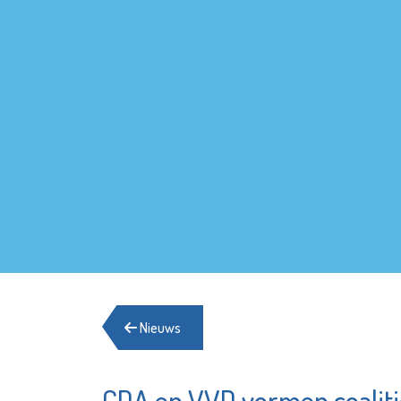
Nieuws
CDA en VVD vormen coaliti
Podotherapie
Zonneh