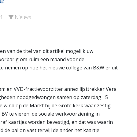
MAES notarissen
ngen
Bekijk de pagina
4
Nieuws
e pagina
 van de titel van dit artikel mogelijk uw
voorbarig om ruim een maand voor de
e nemen op hoe het nieuwe college van B&W er uit
m en VVD-fractievoorzitter annex lijsttrekker Vera
digheden noodgedwongen samen op zaterdag 15
e wind op de Markt bij de Grote kerk waar zestig
TBV te vieren, de sociale werkvoorziening in
raf kaartjes worden bevestigd, en dat was waarin
de ballon vast terwijl de ander het kaartje