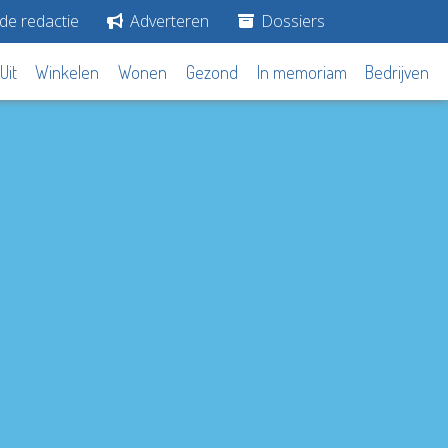
de redactie
Adverteren
Dossiers
Uit
Winkelen
Wonen
Gezond
In memoriam
Bedrijven