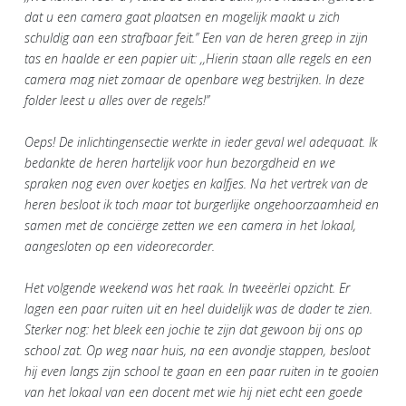
dat u een camera gaat plaatsen en mogelijk maakt u zich
schuldig aan een strafbaar feit.’’ Een van de heren greep in zijn
tas en haalde er een papier uit: ,,Hierin staan alle regels en een
camera mag niet zomaar de openbare weg bestrijken. In deze
folder leest u alles over de regels!’’
Oeps! De inlichtingensectie werkte in ieder geval wel adequaat. Ik
bedankte de heren hartelijk voor hun bezorgdheid en we
spraken nog even over koetjes en kalfjes. Na het vertrek van de
heren besloot ik toch maar tot burgerlijke ongehoorzaamheid en
samen met de conciërge zetten we een camera in het lokaal,
aangesloten op een videorecorder.
Het volgende weekend was het raak. In tweeërlei opzicht. Er
lagen een paar ruiten uit en heel duidelijk was de dader te zien.
Sterker nog: het bleek een jochie te zijn dat gewoon bij ons op
school zat. Op weg naar huis, na een avondje stappen, besloot
hij even langs zijn school te gaan en een paar ruiten in te gooien
van het lokaal van een docent met wie hij niet echt een goede