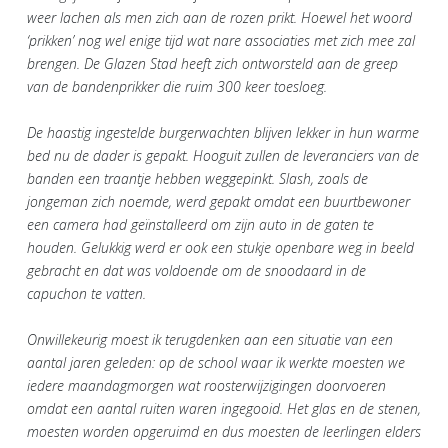
weer lachen als men zich aan de rozen prikt. Hoewel het woord
‘prikken’ nog wel enige tijd wat nare associaties met zich mee zal
brengen. De Glazen Stad heeft zich ontworsteld aan de greep
van de bandenprikker die ruim 300 keer toesloeg.
De haastig ingestelde burgerwachten blijven lekker in hun warme
bed nu de dader is gepakt. Hooguit zullen de leveranciers van de
banden een traantje hebben weggepinkt. Slash, zoals de
jongeman zich noemde, werd gepakt omdat een buurtbewoner
een camera had geïnstalleerd om zijn auto in de gaten te
houden. Gelukkig werd er ook een stukje openbare weg in beeld
gebracht en dat was voldoende om de snoodaard in de
capuchon te vatten.
Onwillekeurig moest ik terugdenken aan een situatie van een
aantal jaren geleden: op de school waar ik werkte moesten we
iedere maandagmorgen wat roosterwijzigingen doorvoeren
omdat een aantal ruiten waren ingegooid. Het glas en de stenen,
moesten worden opgeruimd en dus moesten de leerlingen elders