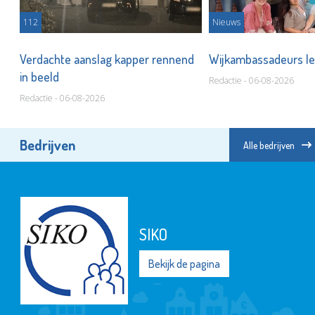
112
Nieuws
Verdachte aanslag kapper rennend
Wijkambassadeurs le
en
in beeld
Redactie - 06-08-2026
Redactie - 06-08-2026
Bedrijven
Alle bedrijven
SIKO
Bekijk de pagina