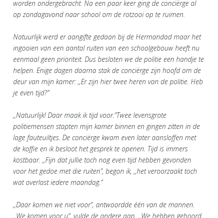
worden ondergebracht. Na een paar keer ging de conciërge al
op zondagavond naar school om de rotzooi op te ruimen.
Natuurlijk werd er aangifte gedaan bij de Hermandad maar het
ingooien van een aantal ruiten van een schoolgebouw heeft nu
eenmaal geen prioriteit. Dus besloten we de politie een handje te
helpen. Enige dagen daarna stak de conciërge zijn hoofd om de
deur van mijn kamer: ,,Er zijn hier twee heren van de politie. Heb
je even tijd?’’
,,Natuurlijk! Daar maak ik tijd voor.’’Twee levensgrote
politiemensen stapten mijn kamer binnen en gingen zitten in de
lage fauteuiltjes. De conciërge kwam even later aansloffen met
de koffie en ik besloot het gesprek te openen. Tijd is immers
kostbaar. ,,Fijn dat jullie toch nog even tijd hebben gevonden
voor het gedoe met die ruiten’’, begon ik, ,,het veroorzaakt toch
wat overlast iedere maandag.’’
,,Daar komen we niet voor’’, antwoordde één van de mannen.
,,We komen voor u”, vulde de andere aan. ,,We hebben gehoord