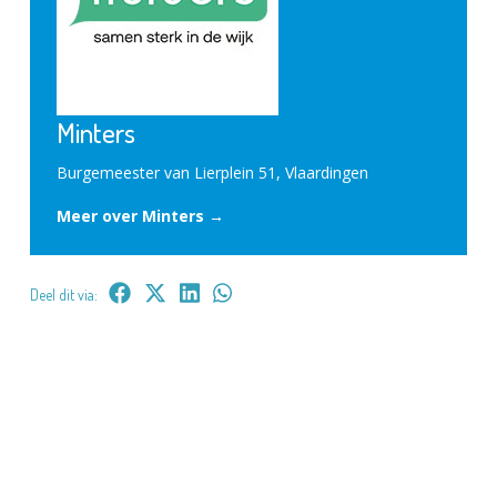
Minters
Burgemeester van Lierplein 51, Vlaardingen
Meer over Minters →
Deel dit via: