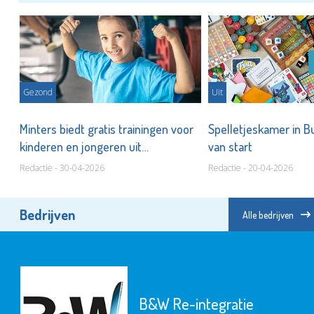
Gezond
Uit
s
Minters biedt gratis trainingen voor
Spelletjeskamer in 
kinderen en jongeren uit
van start
Vlaardingen
Redactie - 30-04-2026
Redactie - 20-04-2026
Bedrijven
Alle bedrijven
B&W Re-integratie