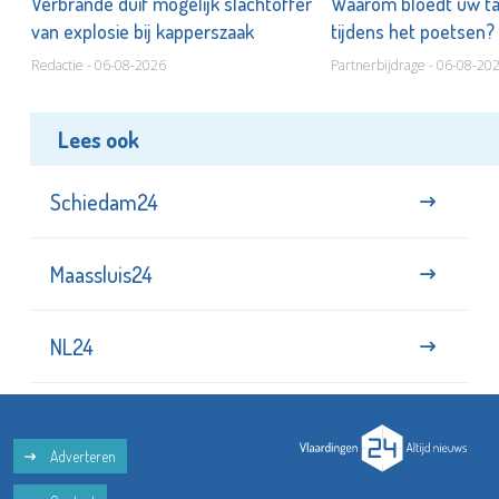
d
Verbrande duif mogelijk slachtoffer
Waarom bloedt uw t
van explosie bij kapperszaak
tijdens het poetsen?
Redactie - 06-08-2026
Partnerbijdrage - 06-08-20
Lees ook
Schiedam24
Maassluis24
NL24
Adverteren