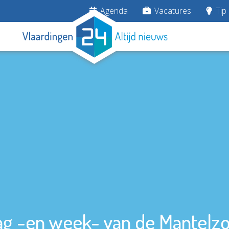
Agenda
Vacatures
Tip 
g -en week- van de Mantelz