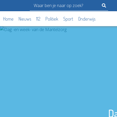
Home
Nieuws
112
Politiek
Sport
Onderwijs
Da