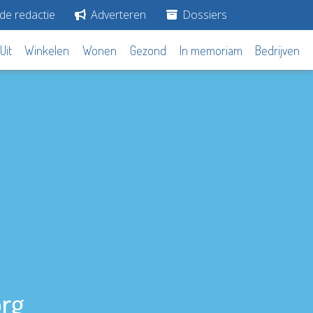
de redactie
Adverteren
Dossiers
Uit
Winkelen
Wonen
Gezond
In memoriam
Bedrijven
org