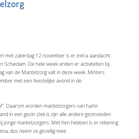
elzorg
Vlaardingse
g
Bierbrouwerij
to
Vulcaan
e pagina
Bekijk de pagina
n met zaterdag 12 november is er extra aandacht
 Schiedam. De hele week vinden er activiteiten bij
Dag van de Mantelzorg valt in deze week. Minters
mber met een feestelijke avond in de
en!". Daarom worden mantelzorgers van harte
nd in een gezin ziek is zijn alle andere gezinsleden
j jonge mantelzorgers. Met hen hebben is er rekening
mma, dus neem ze gezellig mee.