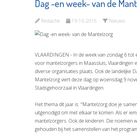
Dag -en week- van de Mant
Golfbaan en
Stichtin
Brasserie
Antipes
Schinkelshoek
Redactie
19-10-2016
Nieuws
Bekijk d
Bekijk de pagina
VLAARDINGEN - In de week van zondag 6 tot e
voor mantelzorgers in Maassluis, Vlaardingen en
diverse organisaties plaats. Ook de landelijke 
Mantelzorg viert deze dag op woensdag 9 nove
Stadsgehoorzaal in Vlaardingen.
Het thema dit jaar is: "Mantelzorg doe je sam
uitgenodigd om met elkaar te komen. Als er iema
mantelzorgers. Ook de kinderen. Die noemen wi
gehouden bij het samenstellen van het progra