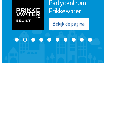
Partycentrum
Prikkewater
Bekijk de pagina