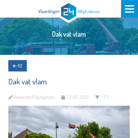
Dak vat vlam
112
Dak vat vlam
Redactie/Flashphoto
22-05-2025
112