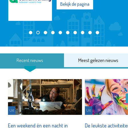
Bekijk de pagina
Recent nieuws
Meest gelezen nieuws
Uit
Uit
Een weekend én een nacht in
De leukste activiteit