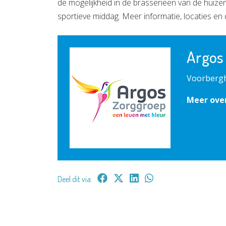
de mogelijkheid in de brasserieën van de huize
sportieve middag. Meer informatie, locaties en 
Argos
Voorbergh
Meer ove
Deel dit via: