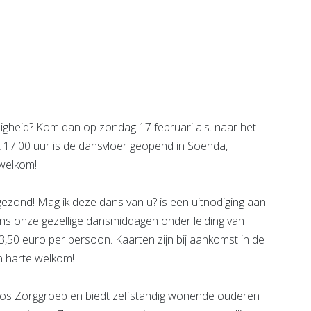
B&W Re-
entrale
integratie
e pagina
Bekijk de pagina
heid? Kom dan op zondag 17 februari a.s. naar het
t 17.00 uur is de dansvloer geopend in Soenda,
 welkom!
gezond! Mag ik deze dans van u? is een uitnodiging aan
ens onze gezellige dansmiddagen onder leiding van
3,50 euro per persoon. Kaarten zijn bij aankomst in de
an harte welkom!
Argos Zorggroep en biedt zelfstandig wonende ouderen