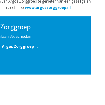
n van Argos Zorggroep te genieten van een gezellige en
data vindt u op
www.argoszorggroep.nl
.
 Zorggroep
laan 35, Schiedam
r Argos Zorggroep →