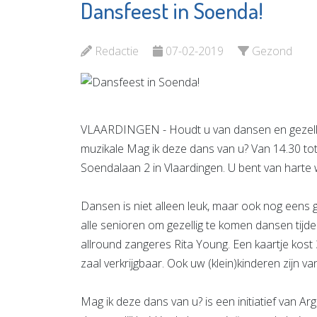
Dansfeest in Soenda!
Ariëlle van Son -
De
Praktijk voor
OproepC
Massage,
Redactie
07-02-2019
Gezond
Bekijk d
Energetische
therapie &
Bewustzijn
VLAARDINGEN - Houdt u van dansen en gezellig
Bekijk de pagina
muzikale Mag ik deze dans van u? Van 14.30 to
Soendalaan 2 in Vlaardingen. U bent van harte
Dansen is niet alleen leuk, maar ook nog eens 
alle senioren om gezellig te komen dansen tijd
allround zangeres Rita Young. Een kaartje kost 
zaal verkrijgbaar. Ook uw (klein)kinderen zijn v
Mag ik deze dans van u? is een initiatief van 