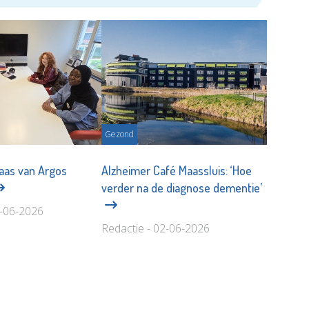
Gezond
aas van Argos
Alzheimer Café Maassluis: ‘Hoe
verder na de diagnose dementie’
6-06-2026
Redactie - 02-06-2026