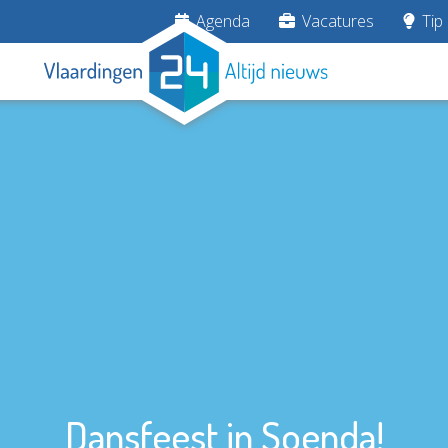
Agenda
Vacatures
Tip 
Dansfeest in Soenda!