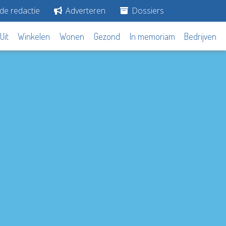
de redactie
Adverteren
Dossiers
Uit
Winkelen
Wonen
Gezond
In memoriam
Bedrijven