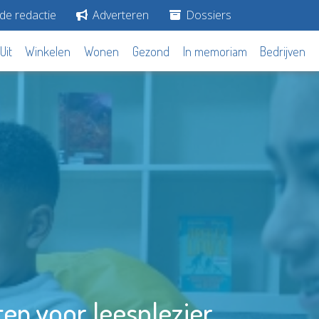
de redactie
Adverteren
Dossiers
Uit
Winkelen
Wonen
Gezond
In memoriam
Bedrijven
en voor leesplezier