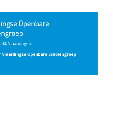
dingse Openbare
engroep
040, Vlaardingen
r Vlaardingse Openbare Scholengroep →