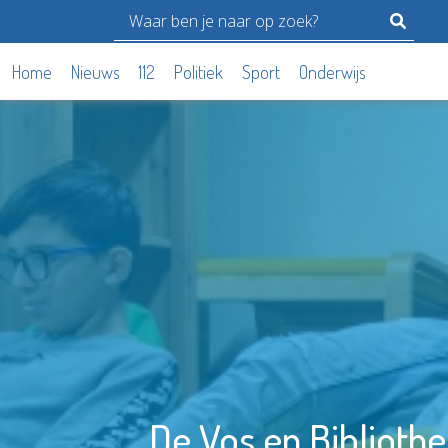
Home
Nieuws
112
Politiek
Sport
Onderwijs
De Vos en Biblioth