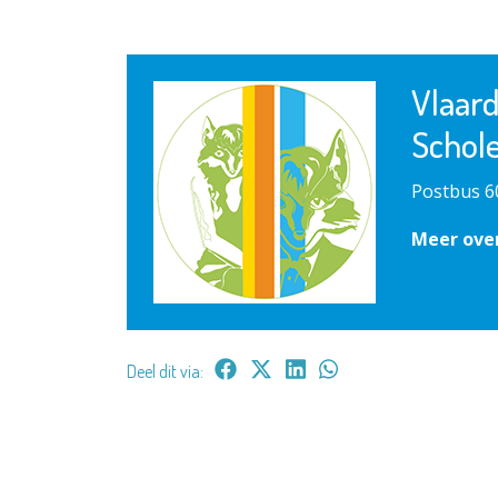
Vlaar
Schol
Postbus 6
Meer ove
Deel dit via: