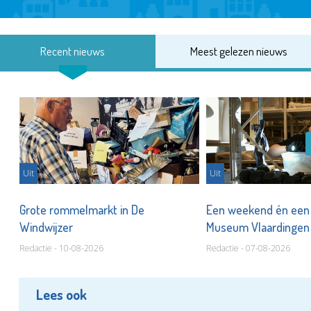
Recent nieuws
Meest gelezen nieuws
Uit
Uit
er
Grote rommelmarkt in De
Een weekend én een 
Windwijzer
Museum Vlaardinge
Redactie - 10-08-2026
Redactie - 07-08-2026
Lees ook