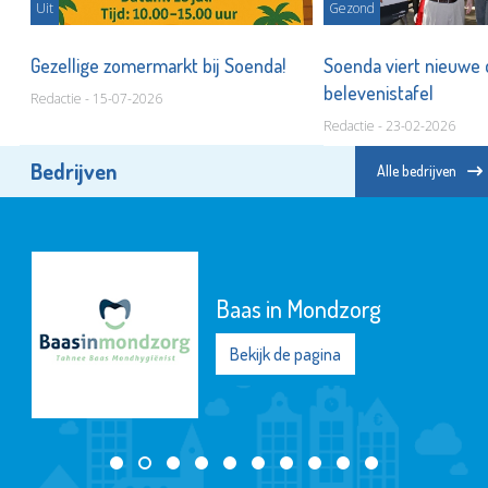
Uit
Gezond
Gezellige zomermarkt bij Soenda!
Soenda viert nieuwe 
belevenistafel
Redactie - 15-07-2026
Redactie - 23-02-2026
Bedrijven
Alle bedrijven
Baas in Mondzorg
Bekijk de pagina