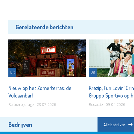
Gerelateerde berichten
Uit
Uit
Nieuw op het Zomerterras: de
Krezip, Fun Lovin' Cri
kie
Vulcaanbar!
Gruppo Sportivo op 
Partnerbijdrage - 23-07-2026
Redactie - 09-04-2026
Bedrijven
Alle bedrijven