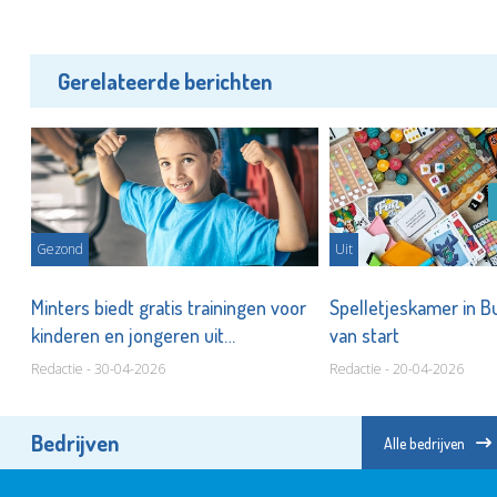
Gerelateerde berichten
Gezond
Uit
s
Minters biedt gratis trainingen voor
Spelletjeskamer in 
kinderen en jongeren uit
van start
Vlaardingen
Redactie - 30-04-2026
Redactie - 20-04-2026
Bedrijven
Alle bedrijven