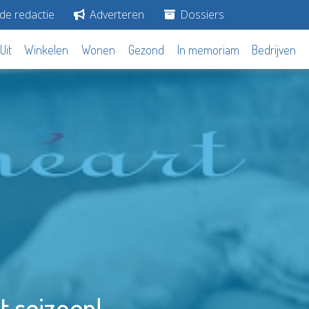
de redactie
Adverteren
Dossiers
Uit
Winkelen
Wonen
Gezond
In memoriam
Bedrijven
t seizoen!