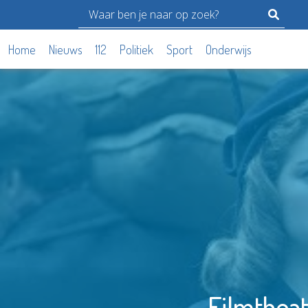
Home
Nieuws
112
Politiek
Sport
Onderwijs
Filmtheat