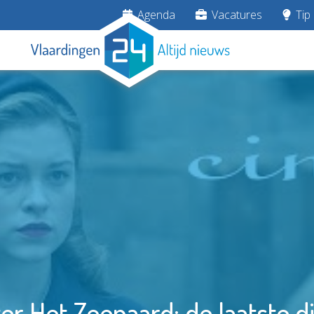
Agenda
Vacatures
Tip 
er Het Zeepaard: de laatste di