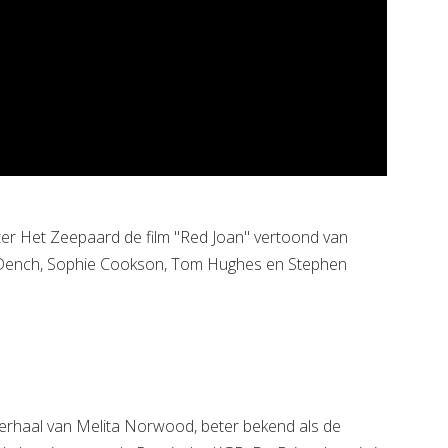
r Het Zeepaard de film "Red Joan" vertoond van
 Dench, Sophie Cookson, Tom Hughes en Stephen
rhaal van Melita Norwood, beter bekend als de