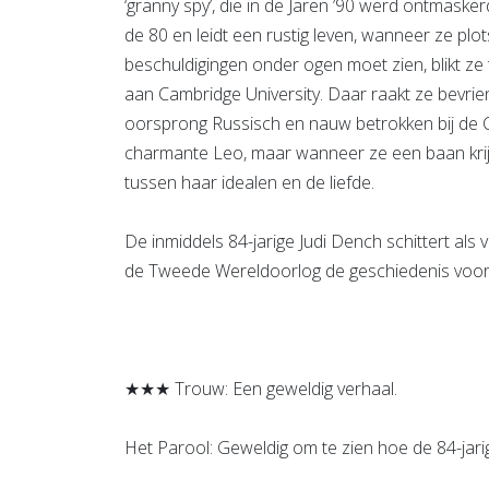
‘granny spy’, die in de Jaren ’90 werd ontmaske
de 80 en leidt een rustig leven, wanneer ze plo
beschuldigingen onder ogen moet zien, blikt ze
aan Cambridge University. Daar raakt ze bevrie
oorsprong Russisch en nauw betrokken bij de Co
charmante Leo, maar wanneer ze een baan krijgt
tussen haar idealen en de liefde.
De inmiddels 84-jarige Judi Dench schittert als
de Tweede Wereldoorlog de geschiedenis voo
★★★ Trouw: Een geweldig verhaal.
Het Parool: Geweldig om te zien hoe de 84-jari