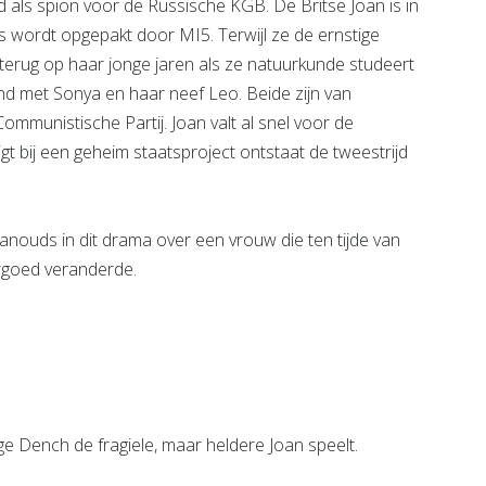
rd als spion voor de Russische KGB. De Britse Joan is in
ts wordt opgepakt door MI5. Terwijl ze de ernstige
 terug op haar jonge jaren als ze natuurkunde studeert
nd met Sonya en haar neef Leo. Beide zijn van
mmunistische Partij. Joan valt al snel voor de
 bij een geheim staatsproject ontstaat de tweestrijd
 vanouds in dit drama over een vrouw die ten tijde van
rgoed veranderde.
ge Dench de fragiele, maar heldere Joan speelt.