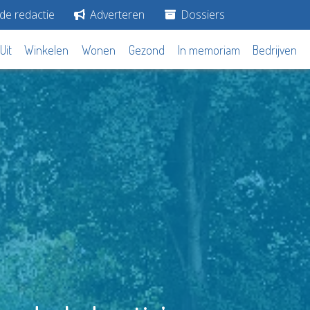
de redactie
Adverteren
Dossiers
Uit
Winkelen
Wonen
Gezond
In memoriam
Bedrijven