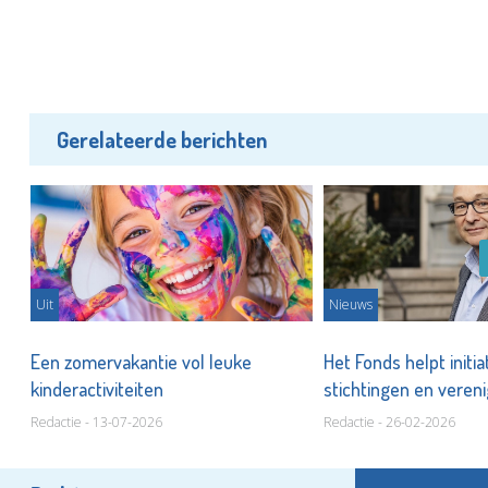
Gerelateerde berichten
Uit
Nieuws
Een zomervakantie vol leuke
Het Fonds helpt initi
kinderactiviteiten
stichtingen en veren
waarmaken
Redactie - 13-07-2026
Redactie - 26-02-2026