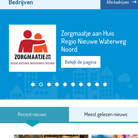
Bedrijven
Alle bedrijven
Zorgmaatje aan Huis
Regio Nieuwe Waterweg
Noord
Bekijk de pagina
Recent nieuws
Meest gelezen nieuws